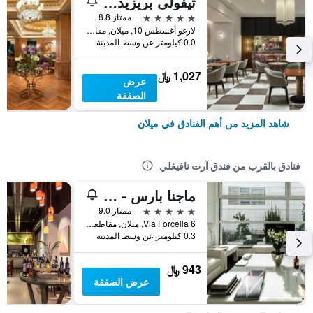
تيفولي بريزيدنت ميلانو هوتل
5 نجوم
ممتاز 8.8
لارغو أغسطس 10, ميلان, مقاطعة ميلانو, إيطاليا
0.0 كيلومتر عن وسط المدينة
1,027 ﷼
عرض
الصفقة
شاهد المزيد من أهم الفنادق في ميلان
فنادق بالقرب من فندق آرت نافيغلي
ماجنا بارس - لهوتل آه بارفوم سمول لاكشري هوتلز أوف ذا وورلد
5 نجوم
ممتاز 9.0
Via Forcella 6, ميلان, مقاطعة ميلانو, إيطاليا
0.3 كيلومتر عن وسط المدينة
943 ﷼
عرض الصفقة