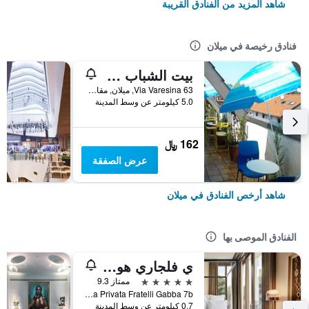
شاهد المزيد من الفنادق القريبة
فنادق رخيصة في ميلان
بيت الشباب ستار
Via Varesina 63, ميلان, مقاطعة ميلانو, إيطاليا
5.0 كيلومتر عن وسط المدينة
162 ﷼
عرض الصفقة
شاهد أرخص الفنادق في ميلان
الفنادق الموصى بها
ي فلجاري هوتل ميلانو
5 نجوم
ممتاز 9.3
Via Privata Fratelli Gabba 7b, ميلان, مقاطعة ميلانو, إيطاليا
0.7 كيلومتر عن وسط المدينة