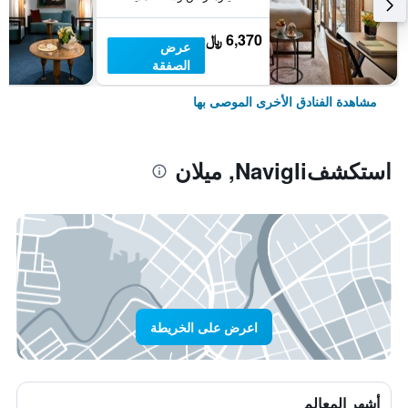
6,370 ﷼
عرض
الصفقة
مشاهدة الفنادق الأخرى الموصى بها
استكشفNavigli, ميلان
اعرض على الخريطة
أشهر المعالم