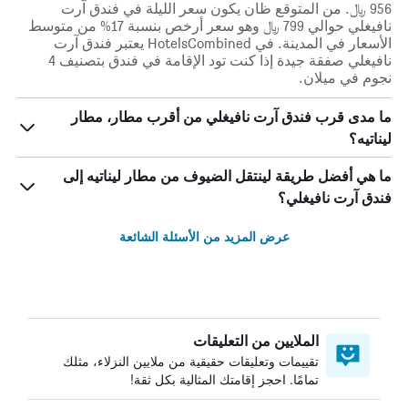
956 ﷼. من المتوقع ظان يكون سعر الليلة في فندق آرت
نافيغلي حوالي 799 ﷼ وهو سعر أرخص بنسبة 17% من متوسط
الأسعار في المدينة. في HotelsCombined يعتبر فندق آرت
نافيغلي صفقة جيدة إذا كنت تود الإقامة في فندق بتصنيف 4
نجوم في ميلان.
ما مدى قرب فندق آرت نافيغلي من أقرب مطار، مطار
ليناتيه؟
ما هي أفضل طريقة لينتقل الضيوف من مطار ليناتيه إلى
فندق آرت نافيغلي؟
عرض المزيد من الأسئلة الشائعة
الملايين من التعليقات
تقييمات وتعليقات حقيقية من ملايين النزلاء، مثلك
تمامًا. احجز إقامتك المثالية بكل ثقة!