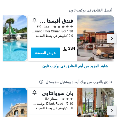
أفضل الفنادق في بوكيت تاون
فندق أفيستا جراند، بوكيت كارون - مجموعة إم جاليري
5 نجوم
ممتاز 9.0
38 Soi Luang Phor Chuan Soi 1, بوكيت تاون, تايلاند
0.0 كيلومتر عن وسط المدينة
334 ﷼
عرض الصفقة
شاهد المزيد من أهم الفنادق في بوكيت تاون
فنادق بالقرب من بوك أيه بد بوشتيل - هوستل
بان سووانتاوي
3 نجوم
ممتاز 8.4
1/9-10 Dibuk Road, بوكيت تاون, تايلاند
0.0 كيلومتر عن وسط المدينة