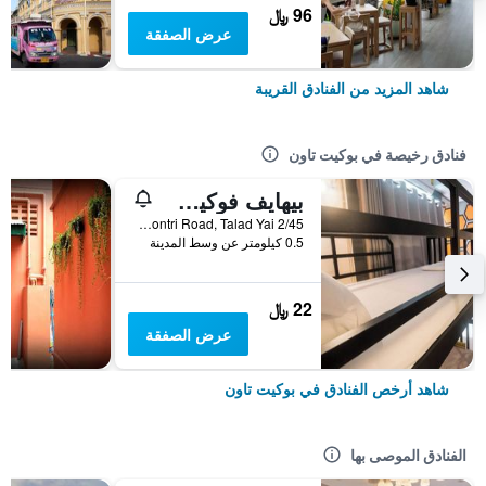
96 ﷼
عرض الصفقة
شاهد المزيد من الفنادق القريبة
فنادق رخيصة في بوكيت تاون
بيهايف فوكيت أولد تاون هوستيل
2/45 Montri Road, Talad Yai, بوكيت تاون, تايلاند
0.5 كيلومتر عن وسط المدينة
22 ﷼
عرض الصفقة
شاهد أرخص الفنادق في بوكيت تاون
الفنادق الموصى بها