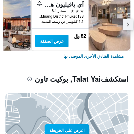
آي بافيليون هوتل فوكيت
3 نجوم
ممتاز 8.1
133 Satoon Road Muang District Phuket, بوكيت تاون, تايلاند
1.1 كيلومتر عن وسط المدينة
82 ﷼
عرض الصفقة
مشاهدة الفنادق الأخرى الموصى بها
استكشفTalat Yai, بوكيت تاون
اعرض على الخريطة