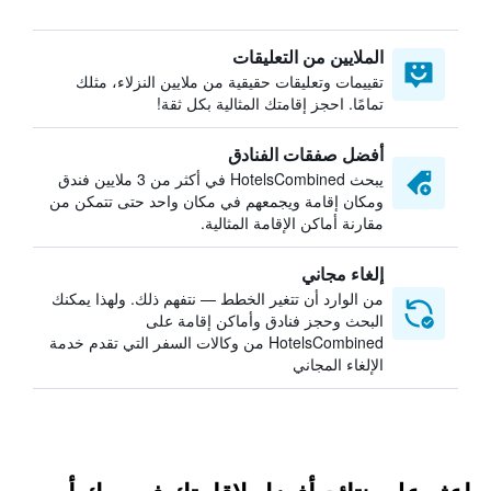
الملايين من التعليقات
تقييمات وتعليقات حقيقية من ملايين النزلاء، مثلك
تمامًا. احجز إقامتك المثالية بكل ثقة!
أفضل صفقات الفنادق
يبحث HotelsCombined في أكثر من 3 ملايين فندق
ومكان إقامة ويجمعهم في مكان واحد حتى تتمكن من
مقارنة أماكن الإقامة المثالية.
إلغاء مجاني
من الوارد أن تتغير الخطط — نتفهم ذلك. ولهذا يمكنك
البحث وحجز فنادق وأماكن إقامة على
HotelsCombined من وكالات السفر التي تقدم خدمة
الإلغاء المجاني