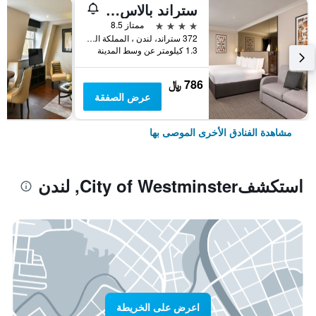
ستراند بالاس هوتل
4 نجوم
ممتاز 8.5
372 ستراند، لندن ، المملكة المتحدة, لندن, المملكة المتحدة
1.3 كيلومتر عن وسط المدينة
786 ﷼
عرض الصفقة
مشاهدة الفنادق الأخرى الموصى بها
استكشفCity of Westminster, لندن
اعرض على الخريطة