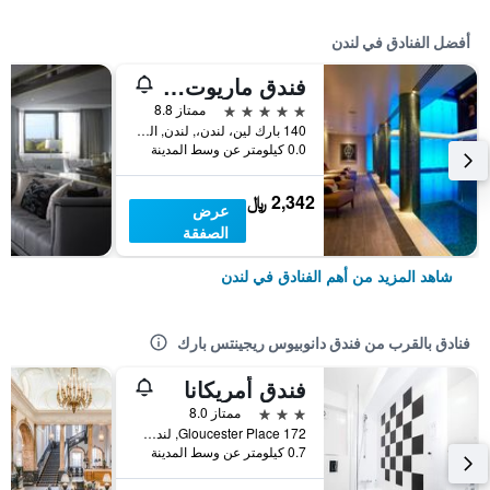
أفضل الفنادق في لندن
فندق ماريوت لندن بارك لاين
5 نجوم
ممتاز 8.8
140 بارك لين، لندن،, لندن, المملكة المتحدة
0.0 كيلومتر عن وسط المدينة
2,342 ﷼
عرض
الصفقة
شاهد المزيد من أهم الفنادق في لندن
فنادق بالقرب من فندق دانوبيوس ريجينتس بارك
فندق أمريكانا
3 نجوم
ممتاز 8.0
172 Gloucester Place, لندن, المملكة المتحدة
0.7 كيلومتر عن وسط المدينة