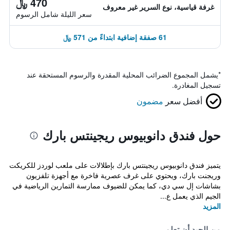
470 ﷼
غرفة قياسية، نوع السرير غير معروف
سعر الليلة شامل الرسوم
61 صفقة إضافية ابتداءً من 571 ﷼
*
يشمل المجموع الضرائب المحلية المقدرة والرسوم المستحقة عند
تسجيل المغادرة.
أفضل سعر
مضمون
حول فندق دانوبيوس ريجينتس بارك
يتميز فندق دانوبيوس ريجينتس بارك بإطلالات على ملعب لوردز للكريكت
وريجنت بارك، ويحتوي على غرف عصرية فاخرة مع أجهزة تلفزيون
بشاشات إل سي دي، كما يمكن للضيوف ممارسة التمارين الرياضية في
الجيم الذي يعمل ع...
المزيد
من الجيد أن تعلم