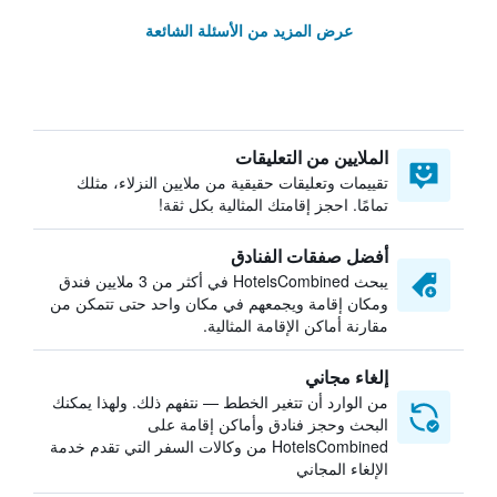
عرض المزيد من الأسئلة الشائعة
الملايين من التعليقات
تقييمات وتعليقات حقيقية من ملايين النزلاء، مثلك
تمامًا. احجز إقامتك المثالية بكل ثقة!
أفضل صفقات الفنادق
يبحث HotelsCombined في أكثر من 3 ملايين فندق
ومكان إقامة ويجمعهم في مكان واحد حتى تتمكن من
مقارنة أماكن الإقامة المثالية.
إلغاء مجاني
من الوارد أن تتغير الخطط — نتفهم ذلك. ولهذا يمكنك
البحث وحجز فنادق وأماكن إقامة على
HotelsCombined من وكالات السفر التي تقدم خدمة
الإلغاء المجاني