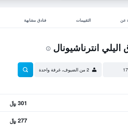
 عن
التقييمات
فنادق مشابهة
ليلي انترناشيونال
2 من الضيوف، غرفة واحدة
301 ﷼
277 ﷼