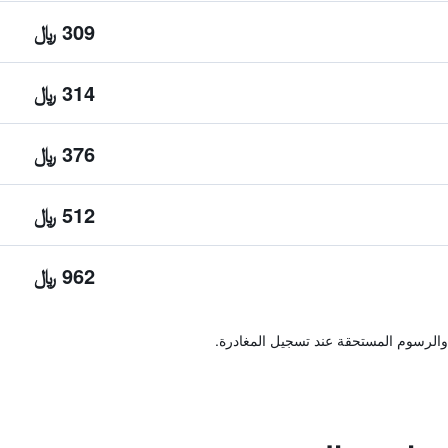
309 ﷼
314 ﷼
376 ﷼
512 ﷼
962 ﷼
والرسوم المستحقة عند تسجيل المغادرة.