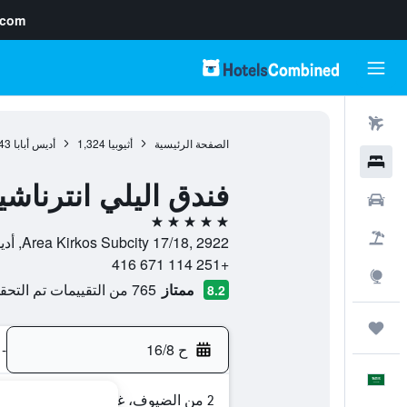
.com
رحلات طيران
الصفحة الرئيسية
أثيوبيا
1,324
أديس أبابا
43
فنادق
فندق اليلي انترناشي
سيارات
5 نجوم
حزم العروض
Area Kirkos Subcity 17/18, 2922, أديس أبابا, Addis Ababa, أثيوبيا
+251 114 671 416
استكشاف
ممتاز
765 من التقييمات تم التحقق منها
8.2
رحلات
ح 16/8
-
العَرَبِيَّة
2 من الضيوف، غرفة واحدة