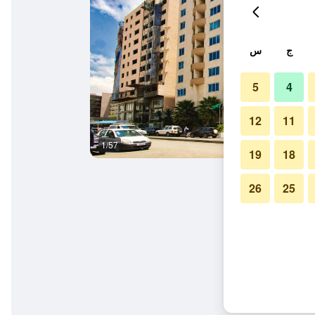
ج
س
5
4
12
11
1/57
ردهة
19
18
26
25