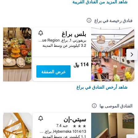
شاهد المزيد من الفنادق القريبة
فنادق رخيصة في براغ
بلس براغ
بريفوزني 1, براغ, Prague Region, جمهورية التشيك
3.2 كيلومتر عن وسط المدينة
114 ﷼
عرض الصفقة
شاهد أرخص الفنادق في براغ
الفنادق الموصى بها
سيتي-إن
3 نجوم
جيد 7.4
Hybernska 1014/13, براغ, Prague Region, جمهورية التشيك
1.1 كيلومتر عن وسط المدينة