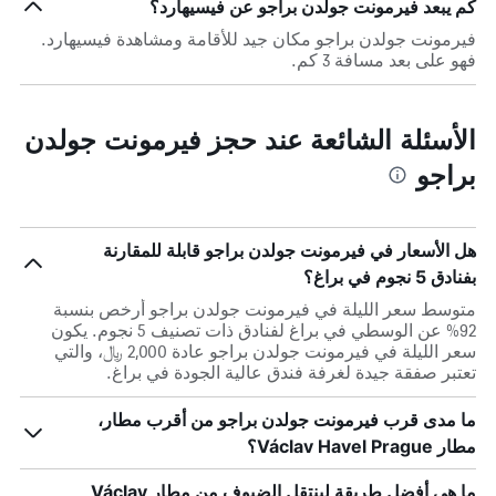
كم يبعد فيرمونت جولدن براجو عن فيسيهارد؟
فيرمونت جولدن براجو مكان جيد للأقامة ومشاهدة فيسيهارد.
فهو على بعد مسافة 3 كم.
الأسئلة الشائعة عند حجز فيرمونت جولدن
براجو
هل الأسعار في فيرمونت جولدن براجو قابلة للمقارنة
بفنادق 5 نجوم في براغ؟
متوسط سعر الليلة في فيرمونت جولدن براجو أرخص بنسبة
92% عن الوسطي في براغ لفنادق ذات تصنيف 5 نجوم. يكون
سعر الليلة في فيرمونت جولدن براجو عادة 2,000 ﷼، والتي
تعتبر صفقة جيدة لغرفة فندق عالية الجودة في براغ.
ما مدى قرب فيرمونت جولدن براجو من أقرب مطار،
مطار Václav Havel Prague؟
ما هي أفضل طريقة لينتقل الضيوف من مطار Václav