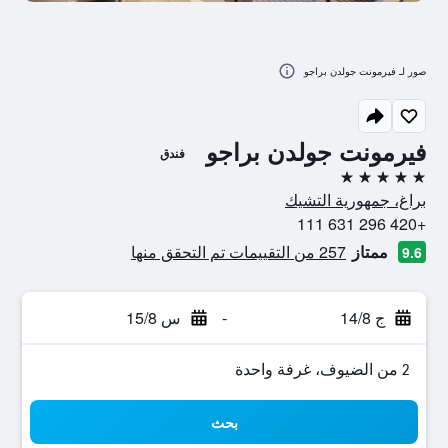
صور لـ فيرمونت جولدن براجو
فيرمونت جولدن براجو
فندق
5 نجوم
براغ، جمهورية التشيك
+420 296 631 111
ممتاز
257 من التقييمات تم التحقق منها
9.6
ج 14/8
-
س 15/8
2 من الضيوف، غرفة واحدة
بحث