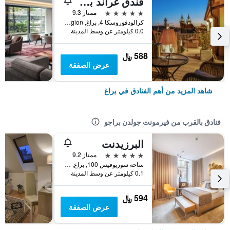
فندق غراند بوهيميا
5 نجوم
ممتاز 9.3
كرالودفوروسكا 4, براغ, Prague Region, جمهورية التشيك
0.0 كيلومتر عن وسط المدينة
588 ﷼
عرض الصفقة
شاهد المزيد من أهم الفنادق في براغ
فنادق بالقرب من فيرمونت جولدن براجو
البرزيدنت
5 نجوم
ممتاز 9.2
ساحة سوريوفيش 100, براغ, Prague Region, جمهورية التشيك
0.1 كيلومتر عن وسط المدينة
594 ﷼
عرض الصفقة