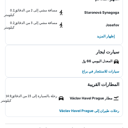
مسافة مشي إلى 2 من الدقائق
0.2
Staronová Synagoga
كيلومتر
مسافة مشي إلى 3 من الدقائق
0.2
Josefov
كيلومتر
إظهار المزيد
سيارت ايجار
المعدل اليومي 66 ﷼
سيارات للاستئجار في براغ
المطارات القريبة
رحلة بالسيارة إلى 23 من الدقائق
14.9
مطار Václav Havel Prague
كيلومتر
رحلات طيران إلى Václav Havel Prague