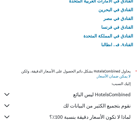
الفنادق في الامارات العربية المتحدة
الفنادق في البحرين
الفنادق في مصر
الفنادق في فرنسا
الفنادق في المملكة المتحدة
الفنادق في إيطاليا
الفنادق في تايلاند
*
يحاول HotelsCombined بشكل دائم الحصول على الأسعار الدقيقة، ولكن
لا يمكن ضمان الأسعار
.
إليك السبب:
HotelsCombined ليس البائع
نقوم بتجميع الكثير من البيانات لك
لماذا لا تكون الأسعار دقيقة بنسبة 100٪؟