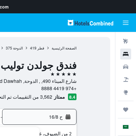
.com
رحلات طيران
الصفحة الرئيسية
قطر
419
الدوحة
375
فنادق
فندق جولدن توليب 
سيارات
5 نجوم
حزم العروض
شارع الميناء 490, , الدوحة, Ad Dawhah, قطر
+974 4419 8888
استكشاف
ممتاز
3,562 من التقييمات تم التحقق منها
8.4
رحلات
ح 16/8
-
العَرَبِيَّة
2 من الضيوف، غرفة واحدة