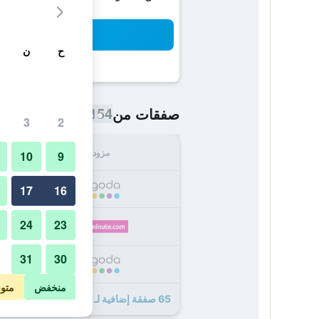
بح
ح
ن
154 ﷼
صفقات من
/
أرخص سعر اللي
3
2
مزود
الإجما
10
9
154
17
16
24
23
159
31
30
176
منخفض
متو
65 صفقة إضافية لـ فندق جولدن توليب الدوحة