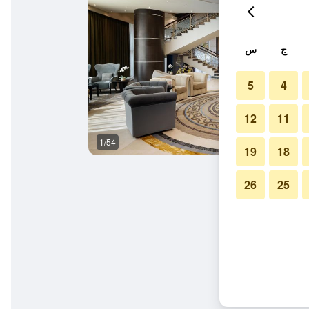
ج
س
5
4
12
11
1/54
ردهة
19
18
26
25