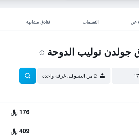
 عن
التقييمات
فنادق مشابهة
جولدن توليب الدوحة
2 من الضيوف، غرفة واحدة
176 ﷼
409 ﷼