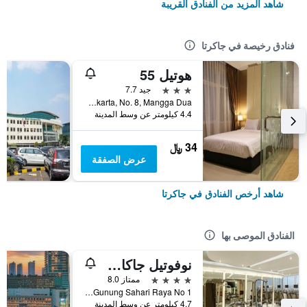
شاهد المزيد من الفنادق القريبة
فنادق رخيصة في جاكرتا
هوتيل 55
3 نجوم
جيد 7.7
Jl. Pangeran Jayakarta, No. 8, Mangga Dua, جاكرتا, إندونيسيا
4.4 كيلومتر عن وسط المدينة
34 ﷼
عرض الصفقة
شاهد أرخص الفنادق في جاكرتا
الفنادق الموصى بها
نوفوتيل جاكارتا مانغا دوا سكوير
4 نجوم
ممتاز 8.0
Jalan Gunung Sahari Raya No 1, جاكرتا, إندونيسيا
4.7 كيلومتر عن وسط المدينة