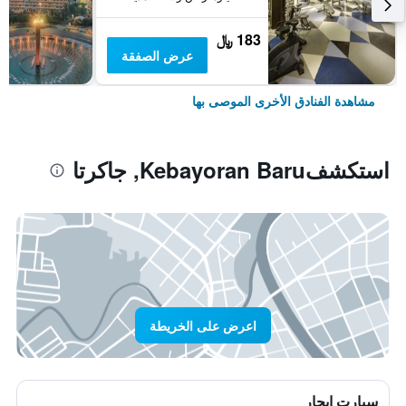
183 ﷼
عرض الصفقة
مشاهدة الفنادق الأخرى الموصى بها
استكشفKebayoran Baru, جاكرتا
اعرض على الخريطة
سيارت ايجار