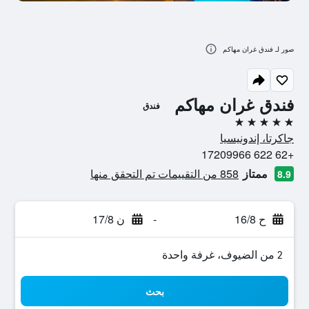
صور لـ فندق غران مهاكم
فندق غران مهاكم
فندق
5 نجوم
جاكرتا، إندونيسيا
+62 622 17209966
ممتاز
858 من التقييمات تم التحقق منها
8.9
ح 16/8
-
ن 17/8
2 من الضيوف، غرفة واحدة
بحث