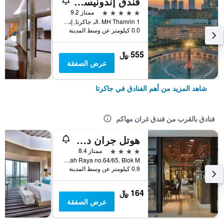
فندق إندونيسيا كمبينسكي جاكرتا
5 نجوم
ممتاز 9.2
Jl. MH Thamrin 1, جاكرتا, إندونيسيا
0.0 كيلومتر عن وسط المدينة
555 ﷼
عرض الصفقة
شاهد المزيد من أهم الفنادق في جاكرتا
فنادق بالقرب من فندق غران مهاكم
هوتل جران ديكا إيسكاندارسياه
4 نجوم
ممتاز 8.4
Jl. Iskandarsyah Raya no.64/65, Blok M, جاكرتا, إندونيسيا
0.9 كيلومتر عن وسط المدينة
164 ﷼
عرض الصفقة