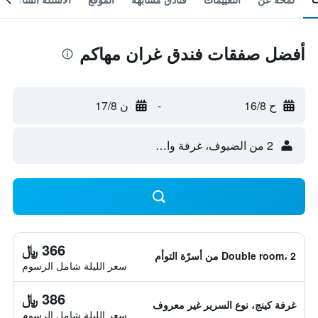
أفضل صفقات فندق غران مهاكم
ح 16/8
-
ن 17/8
2 من الضيوف، غرفة واحدة
366 ﷼
Double room، 2 من أسرّة التوأم
سعر الليلة شامل الرسوم
386 ﷼
غرفة كينج، نوع السرير غير معروف
سعر الليلة شامل الرسوم