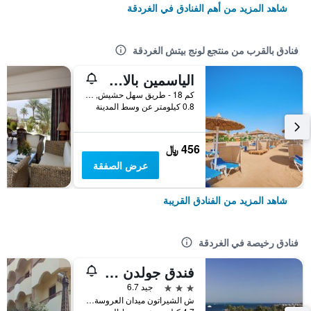
شاهد المزيد من أهم الفنادق في الغردقة
فنادق بالقرب من منتجع لونج بيتش الغردقة
الياسمين بالاس ريزورت
كم 18 - طريق سهل حشيش, الغردقة, مصر
0.8 كيلومتر عن وسط المدينة
456 ﷼
عرض الصفقة
شاهد المزيد من الفنادق القريبة
فنادق رخيصة في الغردقة
فندق جولدن روز
3 نجوم
جيد 6.7
ش الشيراتون ميدان العروسة سقالة, الغردقة, مصر