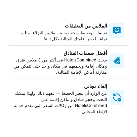
الملايين من التعليقات
تقييمات وتعليقات حقيقية من ملايين النزلاء، مثلك
تمامًا. احجز إقامتك المثالية بكل ثقة!
أفضل صفقات الفنادق
يبحث HotelsCombined في أكثر من 3 ملايين فندق
ومكان إقامة ويجمعهم في مكان واحد حتى تتمكن من
مقارنة أماكن الإقامة المثالية.
إلغاء مجاني
من الوارد أن تتغير الخطط — نتفهم ذلك. ولهذا يمكنك
البحث وحجز فنادق وأماكن إقامة على
HotelsCombined من وكالات السفر التي تقدم خدمة
الإلغاء المجاني