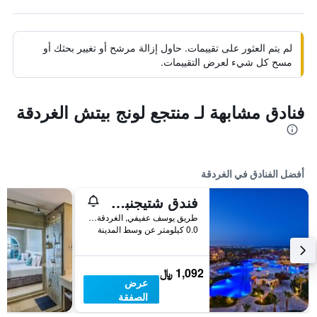
لم يتم العثور على تقييمات. حاول إزالة مرشح أو تغيير بحثك أو
مسح كل شيء لعرض التقييمات.
فنادق مشابهة لـ منتجع لونج بيتش الغردقة
أفضل الفنادق في الغردقة
فندق شتيجنبرجر الداو بيتش
طريق يوسف عفيفي, الغردقة, مصر
0.0 كيلومتر عن وسط المدينة
1,092 ﷼
عرض
الصفقة