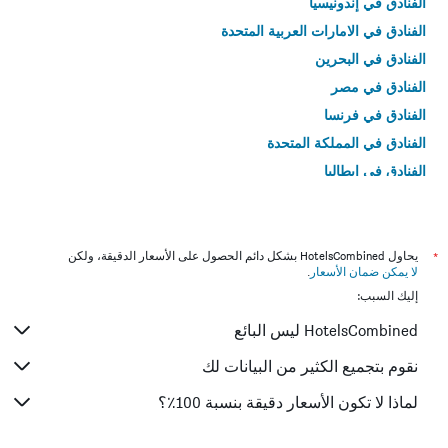
الفنادق في إندونيسيا
الفنادق في الامارات العربية المتحدة
الفنادق في البحرين
الفنادق في مصر
الفنادق في فرنسا
الفنادق في المملكة المتحدة
الفنادق في إيطاليا
الفنادق في تايلاند
*
يحاول HotelsCombined بشكل دائم الحصول على الأسعار الدقيقة، ولكن
لا يمكن ضمان الأسعار
.
إليك السبب:
HotelsCombined ليس البائع
نقوم بتجميع الكثير من البيانات لك
لماذا لا تكون الأسعار دقيقة بنسبة 100٪؟