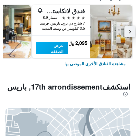
فندق لانكاستر باريس شانزليزيه
5 نجوم
ممتاز 8.9
7 شارع دي بري, باريس, فرنسا
3.5 كيلومتر عن وسط المدينة
2,095 ﷼
عرض
الصفقة
مشاهدة الفنادق الأخرى الموصى بها
استكشف17th arrondissement, باريس