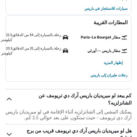
سيارات للاستئجار في باريس
المطارات القريبة
رحلة بالسيارة إلى 34 من الدقائق
21.5
مطار Paris-Le Bourget
كيلومتر
رحلة بالسيارة إلى 31 من الدقائق
23.5
مطار باريس -- أورلي
كيلومتر
إظهار المزيد
رحلات طيران إلى باريس
كم يبعد لو ميريديان باريس آرك دي تريومف عن
الشانزلزيه؟
يمكنك المشي إلى الشانزلزيه أثناء الإقامة في لو ميريديان باريس
آرك دي تريومف - حيث ستكون على بعد حوالي 2.5 كم.
هل لو ميريديان باريس آرك دي تريومف قريب من برج