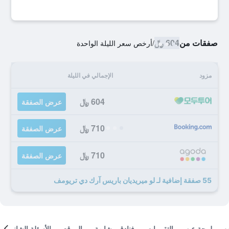
صفقات من
604 ﷼
/
أرخص سعر الليلة الواحدة
مزود
الإجمالي في الليلة
604 ﷼
عرض الصفقة
710 ﷼
عرض الصفقة
710 ﷼
عرض الصفقة
55 صفقة إضافية لـ لو ميريديان باريس آرك دي تريومف
لمحة عن
التقييمات
فنادق مشابهة
الموقع
الأسئلة الشائعة