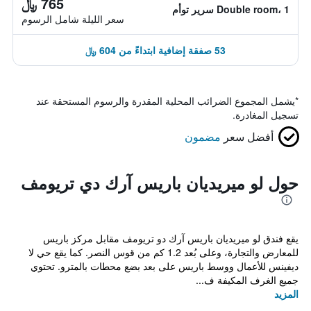
765 ﷼
Double room، 1 سرير توأم
سعر الليلة شامل الرسوم
53 صفقة إضافية ابتداءً من 604 ﷼
*
يشمل المجموع الضرائب المحلية المقدرة والرسوم المستحقة عند
تسجيل المغادرة.
أفضل سعر
مضمون
حول لو ميريديان باريس آرك دي تريومف
يقع فندق لو ميريديان باريس آرك دو تريومف مقابل مركز باريس
للمعارض والتجارة، وعلى بُعد 1.2 كم من قوس النصر. كما يقع حي لا
ديفينس للأعمال ووسط باريس على بعد بضع محطات بالمترو. تحتوي
جميع الغرف المكيفة ف...
المزيد