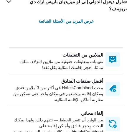
شارل ديغول الدولي إلى لو ميريديان باريس آرك دي
تريومف؟
عرض المزيد من الأسئلة الشائعة
الملايين من التعليقات
تقييمات وتعليقات حقيقية من ملايين النزلاء، مثلك
تمامًا. احجز إقامتك المثالية بكل ثقة!
أفضل صفقات الفنادق
يبحث HotelsCombined في أكثر من 3 ملايين فندق
ومكان إقامة ويجمعهم في مكان واحد حتى تتمكن من
مقارنة أماكن الإقامة المثالية.
إلغاء مجاني
من الوارد أن تتغير الخطط — نتفهم ذلك. ولهذا يمكنك
البحث وحجز فنادق وأماكن إقامة على
HotelsCombined من وكالات السفر التي تقدم خدمة