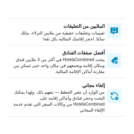
الملايين من التعليقات
تقييمات وتعليقات حقيقية من ملايين النزلاء، مثلك
تمامًا. احجز إقامتك المثالية بكل ثقة!
أفضل صفقات الفنادق
يبحث HotelsCombined في أكثر من 3 ملايين فندق
ومكان إقامة ويجمعهم في مكان واحد حتى تتمكن من
مقارنة أماكن الإقامة المثالية.
إلغاء مجاني
من الوارد أن تتغير الخطط — نتفهم ذلك. ولهذا يمكنك
البحث وحجز فنادق وأماكن إقامة على
HotelsCombined من وكالات السفر التي تقدم خدمة
الإلغاء المجاني