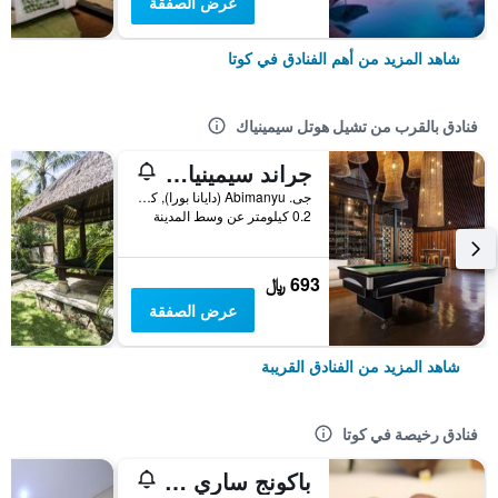
عرض الصفقة
شاهد المزيد من أهم الفنادق في كوتا
فنادق بالقرب من تشيل هوتل سيمينياك
جراند سيمينياك لايف ستايل بوتيك بالي ريزورت باي أكور
جى. Abimanyu (دايانا بورا), كوتا, إندونيسيا
0.2 كيلومتر عن وسط المدينة
693 ﷼
عرض الصفقة
شاهد المزيد من الفنادق القريبة
فنادق رخيصة في كوتا
باكونج ساري ريزورت آند سبا