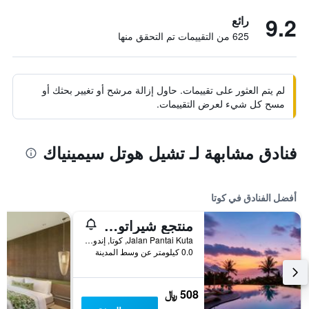
9.2
رائع
625 من التقييمات تم التحقق منها
لم يتم العثور على تقييمات. حاول إزالة مرشح أو تغيير بحثك أو
مسح كل شيء لعرض التقييمات.
فنادق مشابهة لـ تشيل هوتل سيمينياك
أفضل الفنادق في كوتا
منتجع شيراتون بالي كوتا
Jalan Pantai Kuta, كوتا, إندونيسيا
0.0 كيلومتر عن وسط المدينة
508 ﷼