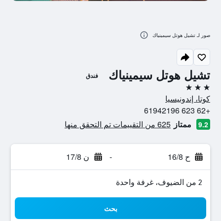
صور لـ تشيل هوتل سيمينياك
تشيل هوتل سيمينياك
فندق
3 نجوم
كوتا، إندونيسيا
+62 623 61942196
ممتاز
625 من التقييمات تم التحقق منها
9.2
ح 16/8
-
ن 17/8
2 من الضيوف، غرفة واحدة
بحث