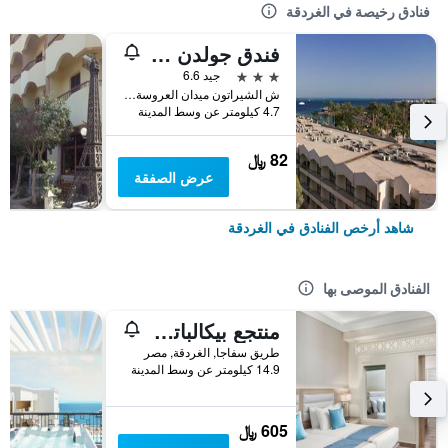
فنادق رخيصة في الغردقة
فندق جولدن روز
3 نجوم
جيد 6.6
ش الشيراتون ميدان العروسة سقالة, الغردقة, مصر
4.7 كيلومتر عن وسط المدينة
82 ﷼
عرض الصفقة
شاهد أرخص الفنادق في الغردقة
الفنادق الموصى بها
منتجع بيكالباتروس أكوا بلو، الغردقة
طريق سفاجا, الغردقة, مصر
14.9 كيلومتر عن وسط المدينة
605 ﷼