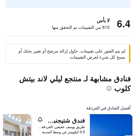
6.4
لا بأس
815 من التقييمات تم التحقق منها
لم يتم العثور على تقييمات. حاول إزالة مرشح أو تغيير بحثك أو
مسح كل شيء لعرض التقييمات.
فنادق مشابهة لـ منتجع ليلي لاند بيتش
كلوب
أفضل الفنادق في الغردقة
فندق شتيجنبرجر الداو بيتش
طريق يوسف عفيفي, الغردقة, مصر
0.0 كيلومتر عن وسط المدينة