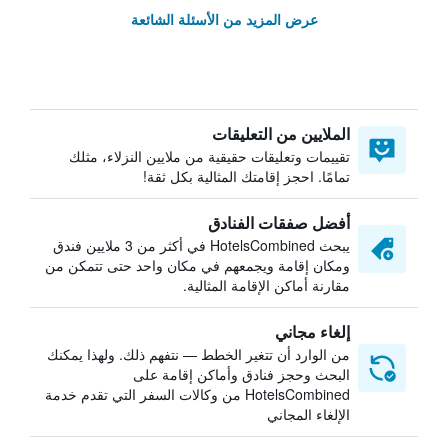
عرض المزيد من الأسئلة الشائعة
الملايين من التعليقات
تقييمات وتعليقات حقيقية من ملايين النزلاء، مثلك
تمامًا. احجز إقامتك المثالية بكل ثقة!
أفضل صفقات الفنادق
يبحث HotelsCombined في أكثر من 3 ملايين فندق
ومكان إقامة ويجمعهم في مكان واحد حتى تتمكن من
مقارنة أماكن الإقامة المثالية.
إلغاء مجاني
من الوارد أن تتغير الخطط — نتفهم ذلك. ولهذا يمكنك
البحث وحجز فنادق وأماكن إقامة على
HotelsCombined من وكالات السفر التي تقدم خدمة
الإلغاء المجاني