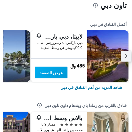
تاون دبي
أفضل الفنادق في دبي
لابيتا، دبي باركس آند ريزورتس، أوتوغراف كوليكشن
دبي باركس اند رسرورتس, شارع الشيخ زايد, دبي, الامارات العربية المتحدة
0.0 كيلومتر عن وسط المدينة
485 ﷼
عرض الصفقة
شاهد المزيد من أهم الفنادق في دبي
فنادق بالقرب من رمادا باي ويندهام داون تاون دبي
بالاس وسط المدينة
5 نجوم
ممتاز 8.9
محمد بن راشد الجادة, دبي, الامارات العربية المتحدة