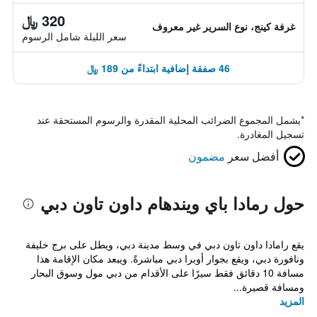
320 ﷼
غرفة كينج، نوع السرير غير معروف
سعر الليلة شامل الرسوم
46 صفقة إضافية ابتداءً من 189 ﷼
*
يشمل المجموع الضرائب المحلية المقدرة والرسوم المستحقة عند
تسجيل المغادرة.
أفضل سعر
مضمون
حول رمادا باي ويندهام داون تاون دبي
يقع رامادا داون تاون دبي في وسط مدينة دبي، ويطل على برج خليفة
ونافورة دبي، ويقع بجوار أوبرا دبي مباشرةً. ويبعد مكان الإقامة هذا
مسافة 10 دقائق فقط سيرًا على الأقدام من دبي مول وسوق البحار
ومسافة قصيرة...
المزيد