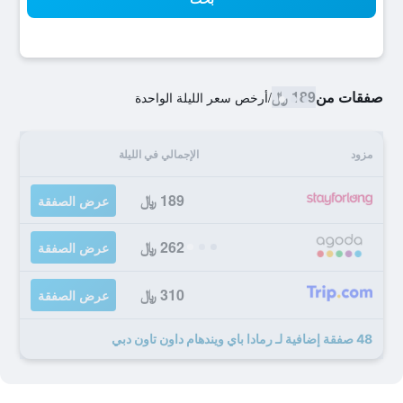
صفقات من
189 ﷼
/
أرخص سعر الليلة الواحدة
مزود
الإجمالي في الليلة
189 ﷼
عرض الصفقة
262 ﷼
عرض الصفقة
310 ﷼
عرض الصفقة
48 صفقة إضافية لـ رمادا باي ويندهام داون تاون دبي