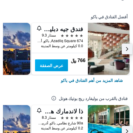
أفضل الفنادق في باكو
فندق جيه دبليو ماريوت أبشيرون باكو
5 نجوم
ممتاز 9.3
674 Azadliq Square, باكو, أذربيجان
0.0 كيلومتر عن وسط المدينة
766 ﷼
عرض الصفقة
شاهد المزيد من أهم الفنادق في باكو
فنادق بالقرب من بوليفارد ريج بوتيك هوتل
ذا لاندمارك هوتل
5 نجوم
ممتاز 8.3
90a شارع نظامي, باكو, أذربيجان
0.2 كيلومتر عن وسط المدينة