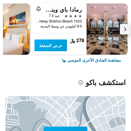
رمادا باي ويندام باكو
4 نجوم
جيد 7.5
Salyan Highway Shikhov Beach 1023, باكو, أذربيجان
9.0 كيلومتر عن وسط المدينة
278 ﷼
عرض الصفقة
مشاهدة الفنادق الأخرى الموصى بها
استكشف باكو