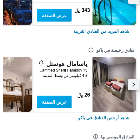
343 ﷼
عرض الصفقة
شاهد المزيد من الفنادق القريبة
فنادق رخيصة في باكو
ياسامال هوستل
General Mammed Sherif Hamidov 13, باكو, أذربيجان
4.8 كيلومتر عن وسط المدينة
26 ﷼
عرض الصفقة
شاهد أرخص الفنادق في باكو
الفنادق الموصى بها