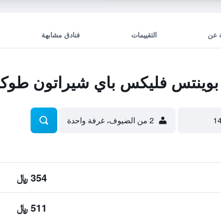
 عن
التقييمات
فنادق مشابهة
وينتس فليكس باي شيراتون طوكيو
2 من الضيوف، غرفة واحدة
354 ﷼
511 ﷼