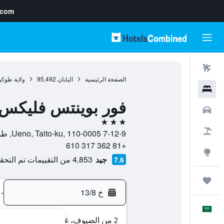
.com
رحلات طيران
الصفحة الرئيسية
اليابان
95,492
ولاية طوكي
فنادق
فور بوينتس فليكس 
سيارات
3 نجوم
حزم العروض
7-12-9 Ueno, Taito-ku, 110-0005, طوكيو, ولاية طوكيو, اليابان
+81 362 317 610
استكشاف
جيد
4,853 من التقييمات تم التحقق منها
7.6
رحلات
خ 13/8
-
العَرَبِيَّة
2 من الضيوف، غرفة واحدة