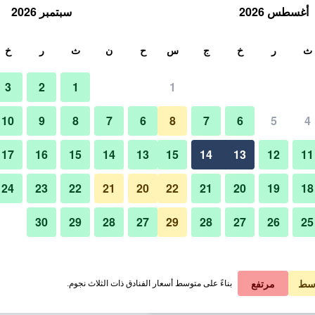
أغسطس 2026
سبتمبر 2026
ث
ث
ر
خ
ج
س
ح
ن
ث
ر
خ
3
2
1
1
لة الواحدة
10
9
8
7
6
8
7
6
5
4
ردهة
لي في الليلة
17
16
15
14
13
15
14
13
12
11
 ﷼
عرض الصفقة
24
23
22
21
20
22
21
20
19
18
30
29
28
27
29
28
27
26
25
صور لـ فور بوينتس فليكس باي شيرا
 ﷼
عرض الصفقة
 ﷼
عرض الصفقة
سط
مرتفع
بناءً على متوسط أسعار الفنادق ذات الثلاث نجوم.