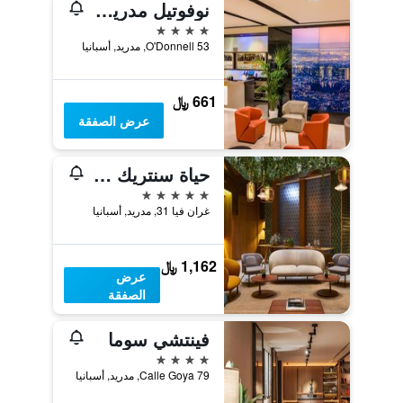
نوفوتيل مدريد سنتر
4 نجوم
O'Donnell 53, مدريد, أسبانيا
661 ﷼
عرض الصفقة
حياة سنتريك غران فيا مدريد
5 نجوم
غران فيا 31, مدريد, أسبانيا
1,162 ﷼
عرض
الصفقة
فينتشي سوما
4 نجوم
Calle Goya 79, مدريد, أسبانيا