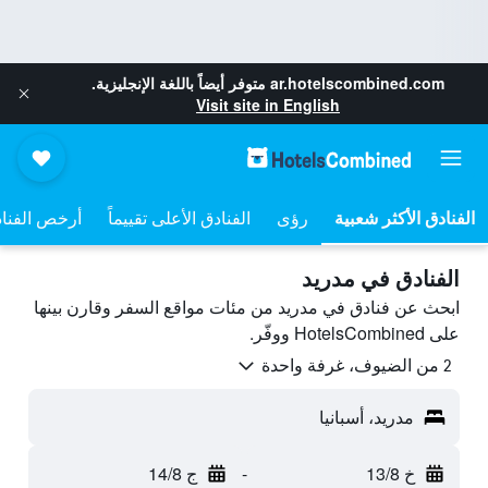
ar.hotelscombined.com
متوفر أيضاً باللغة الإنجليزية.
Visit site in English
رؤى
الفنادق الأعلى تقييماً
أرخص الفنا
الفنادق في مدريد
ابحث عن فنادق في مدريد من مئات مواقع السفر وقارن بينها
على HotelsCombined ووفّر.
2 من الضيوف، غرفة واحدة
مدريد، أسبانيا
خ 13/8
-
ج 14/8