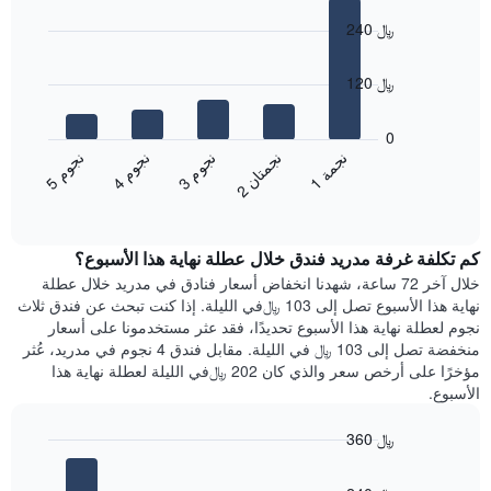
أيام
المخطط
graphic.
chart
1
240 ﷼
with
محور
5
X
bars.
120 ﷼
الذي
يعرض
يعرض
أيام
المخطط
0
الأسبوع.
التالي
ن
م
ن
م
ن
م
ن
ة
ن
ن
يتضمن
متوسط
3
ج
و
4
ج
و
5
ج
و
1
ج
م
2
ج
م
ت
ا
المخطط
End
سعر
of
التالي
الغرفة
interactive
1
هذه
chart
محور
كم تكلفة غرفة مدريد فندق خلال عطلة نهاية هذا الأسبوع؟
الليلة
Y
الذي
خلال آخر 72 ساعة، شهدنا انخفاض أسعار فنادق في مدريد خلال عطلة
الذي
عُثر
نهاية هذا الأسبوع تصل إلى 103 ﷼في الليلة. إذا كنت تبحث عن فندق ثلاث
يعرض
عليه
نجوم لعطلة نهاية هذا الأسبوع تحديدًا، فقد عثر مستخدمونا على أسعار
متوسط
خلال
منخفضة تصل إلى 103 ﷼ في الليلة. مقابل فندق 4 نجوم في مدريد، عُثر
سعر
آخر
مؤخرًا على أرخص سعر والذي كان 202 ﷼في الليلة لعطلة نهاية هذا
غرفة
3
الأسبوع.
أيام
مع
360 ﷼
التصنيف
Bar
حسب
Chart
graphic.
chart
النجوم