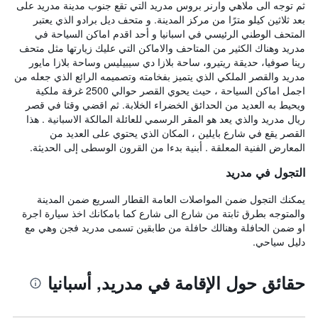
ثم توجه الى ملاهي وارنر بروس مدريد التي تقع جنوب مدينة مدريد على
بعد ثلاثين كيلو مترًا من مركز المدينة. و متحف ديل برادو الذي يعتبر
المتحف الوطني الرئيسي في اسبانيا و أحد اقدم اماكن السياحة في
مدريد وهناك الكثير من المتاحف والاماكن التي عليك زيارتها مثل متحف
رينا صوفيا، حديقة ريتيرو، ساحة بلازا دي سيبيليس وساحة بلازا مايور
مدريد والقصر الملكي الذي يتميز بفخامته وتصميمه الرائع الذي جعله من
اجمل اماكن السياحة ، حيث يحوي القصر حوالي 2500 غرفة ملكية
ويحيط به العديد من الحدائق الخضراء الخلابة. ثم اقضي وقتا في قصر
ريال مدريد والذي يعد هو المقر الرسمي للعائلة المالكة الاسبانية . هذا
القصر يقع في شارع بايلين ، المكان الذي يحتوي على العديد من
المعارض الفنية المعلقة . أبنية بدءا من القرون الوسطى إلى الحديثة.
التجول في مدريد
يمكنك التجول ضمن المواصلات العامة القطار السريع ضمن المدينة
والمتوجه بطرق ثابتة من شارع الى شارع كما بامكانك اخذ سيارة اجرة
او ضمن الحافلة وهنالك حافلة من طابقين تسمى مدريد فجن وهي مع
دليل سياحي.
حقائق حول الإقامة في مدريد, أسبانيا