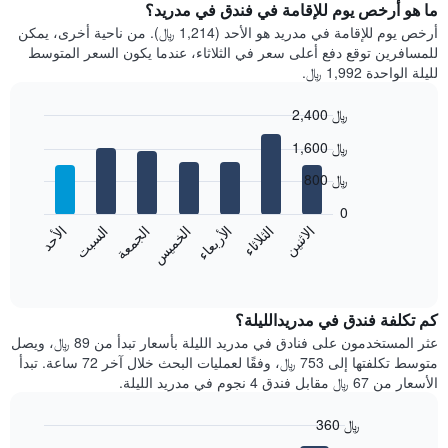
سعر
ما هو أرخص يوم للإقامة في فندق في مدريد؟
الذي
غرفة
يعرض
أرخص يوم للإقامة في مدريد هو الأحد (1,214 ﷼). من ناحية أخرى، يمكن
كل
فئات
للمسافرين توقع دفع أعلى سعر في الثلاثاء، عندما يكون السعر المتوسط
شهر
الفنادق
لليلة الواحدة 1,992 ﷼.
يتضمن
بالنجوم.
المخطط
يتضمن
2,400 ﷼
1
المخطط
Bar
محور
Chart
1
1,600 ﷼
graphic.
chart
X
محور
with
الذي
800 ﷼
Y
7
يعرض
bars.
الذي
0
الشهور.
يعرض
الاثنين
الخميس
الأحد
الأربعاء
السبت
الثلاثاء
الجمعة
يتضمن
يعرض
متوسط
المخطط
سعر
المخطط
End
التالي
of
التالي
الغرفة
interactive
1
هذه
متوسط
chart
محور
سعر
الليلة
كم تكلفة فندق في مدريدالليلة؟
Y
الذي
غرفة
عثر المستخدمون على فنادق في مدريد الليلة بأسعار تبدأ من 89 ﷼، ويصل
الذي
كل
عُثر
متوسط تكلفتها إلى 753 ﷼، وفقًا لعمليات البحث خلال آخر 72 ساعة. تبدأ
يعرض
يوم
عليه
الأسعار من 67 ﷼ مقابل فندق 4 نجوم في مدريد الليلة.
متوسط
في
خلال
سعر
آخر
الأسبوع
360 ﷼
غرفة
3
يتضمن
Bar
Chart