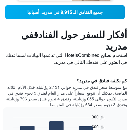
جميع الفنادق الـ 9,915 في مدريد, أسبانيا
أفكار للسفر حول الفنادقفي
مدريد
استخدم نصائح HotelsCombined التي تدعمها البيانات لمساعدتك
في العثور على فندقك التالي في مدريد.
كم تكلفة فنادق في مدريد؟
بلغ متوسط ​​سعر فندق في مدريد حوالي 2,131 ﷼/ليلة خلال الأيام الثلاثة
الماضية. يمكنك أن تتوقع أسعاراً على مدار العام لفندق 5 نجوم فندق في
مدريد لتكون حوالي 655 ﷼/ليلة، وفندق 4 نجوم فندق بسعر 796 ﷼/ليلة،
وفندق 3 نجوم بسعر 634 ﷼/ليلة في المتوسط.
900 ﷼
Bar
Chart
600 ﷼
graphic.
chart