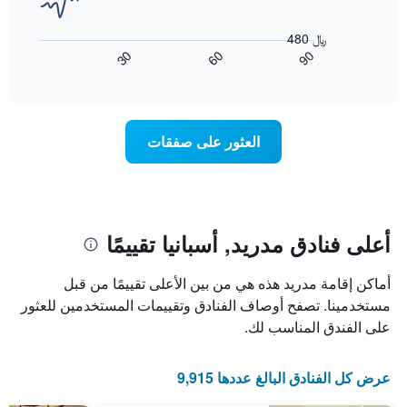
عُثر
حسب
يعرض
عليه
النجوم
المخطط
480 ﷼
خلال
التالي
يتضمن
90
30
60
آخر
كيفية
المخطط
End
3
of
1
تغير
interactive
أيام
سعر
محور
chart
X
غرفة
عند
الذي
العثور على صفقات
يعرض
اقتراب
تاريخ
فئات
الإقامة
الفنادق
يتضمن
بالنجوم.
يتضمن
المخطط
1
المخطط
أعلى فنادق مدريد, أسبانيا تقييمًا
1
محور
X
محور
أماكن إقامة مدريد هذه هي من بين الأعلى تقييمًا من قبل
Y
الذي
الذي
يعرض
مستخدمينا. تصفح أوصاف الفنادق وتقييمات المستخدمين للعثور
عدد
يعرض
على الفندق المناسب لك.
الأيام
متوسط
قبل
سعر
غرفة
الإقامة
عرض كل الفنادق البالغ عددها 9,915
في
يتضمن
عطلة
المخطط