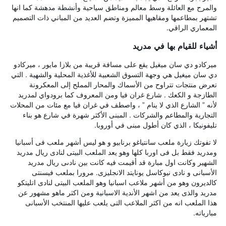
والمرح مع العائلة وسط معالم ومناطق سياحية وأنشطة مدهشة كما انها
تشتهر بمطاعمها ومقاهيها المميزة وتضم العديد من المباني ذات التصميم
المعماري الراقي.
أشياء للقيام بها في مدريد
ميركادو دي سان ميغيل يقع على مسافة قريبة من بلازا مايور ، ميركادو
دي سان ميغيل هي وجهة التسوق الشعبية للأغذية المحلية والشهية . التي
تعرض منتجات تتراوح من الأسماك والمحار المملح إلى المعكرونة
الطازجة و الكعك . شارع غران فيا ومن المعروف كما برودواي لمدريد
لأنه ” الشارع الذي لا ينام ” ، واصطف في غران فيا مع مئات من المحلات
التجارية والمطاعم والشركات . المبنى الأكثر شهرة في شارع هو بناء
تليفونيكا ، الذي كان أطول مبنى في أوروبا.
لا تفوتك زيارة ملعب سانتياغو برنابيو و هو ليس أشهر ملعب فى أسبانيا
ومدريد فقط بل فى اوربا كلها وهو يعد الملعب البيتى لنادى ريال مدريد
الشهير وكانت اول مبارة قد أقيمت فيه كانت بين نادىى ريال مدريد
الأسبانى و نادى نيوكاسل يونايتد الانجليزى. مرورا بملعب فيسنتى
كالديرون وهو من أشهر ملاعب اسبانيا وهو الملعب البيتى لنادى اتليتكو
مدريد والذى يعد من اشهر الأندية الاسبانية ومن اكثر ماهو مشهور عن
هذا الملعب انه من اكثر الملاعب التى يلعب عليها المنتخب الأسبانى
مبارياته.