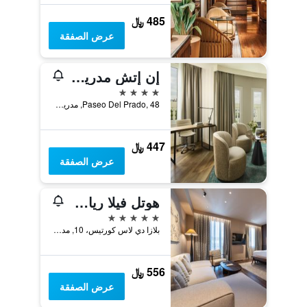
485 ﷼
عرض الصفقة
إن إتش مدريد ناشونال
4 نجوم
Paseo Del Prado, 48, مدريد, أسبانيا
447 ﷼
عرض الصفقة
هوتل فيلا ريال، إميمبر أوف بريفيريد هوتلز آند ريزورتس
5 نجوم
بلازا دي لاس كورتيس، 10, مدريد, أسبانيا
556 ﷼
عرض الصفقة