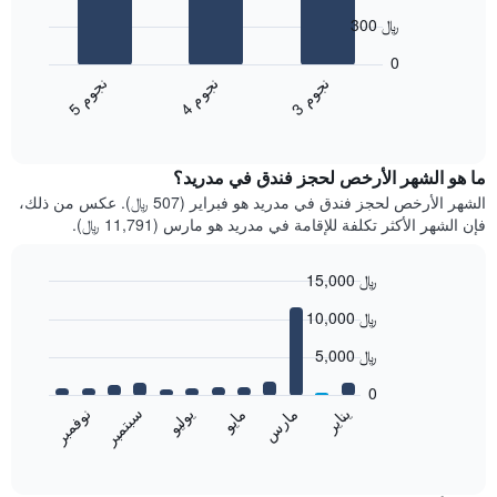
with
300 ﷼
3
bars.
0
ن
م
ن
م
ن
م
يعرض
4
ج
و
3
ج
و
5
ج
و
المخطط
End
of
التالي
interactive
متوسط
chart
سعر
ما هو الشهر الأرخص لحجز فندق في مدريد؟
غرفة
الشهر الأرخص لحجز فندق في مدريد هو فبراير (507 ﷼). عكس من ذلك،
مزدوجة
فإن الشهر الأكثر تكلفة للإقامة في مدريد هو مارس (11,791 ﷼).
خلال
آخر
3
15,000 ﷼
أيام
Bar
Chart
10,000 ﷼
مع
graphic.
chart
with
التصنيف
5,000 ﷼
12
حسب
bars.
النجوم
0
يتضمن
مايو
نوفمبر
مارس
سبتمبر
يناير
يوليو
يعرض
المخطط
المخطط
End
1
of
التالي
محور
interactive
متوسط
chart
X