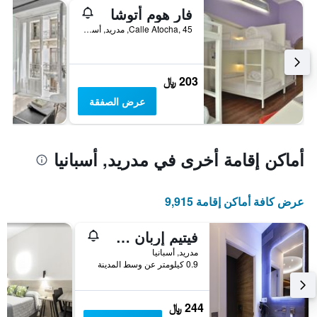
فار هوم أتوشا
Calle Atocha, 45, مدريد, أسبانيا
203 ﷼
عرض الصفقة
أماكن إقامة أخرى في مدريد, أسبانيا
عرض كافة أماكن إقامة 9,915
فيتيم إربان سويتس
مدريد, أسبانيا
0.9 كيلومتر عن وسط المدينة
244 ﷼