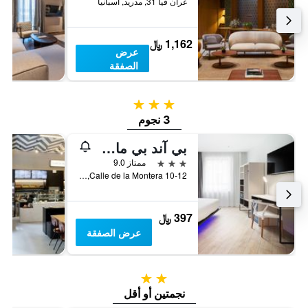
غران فيا 31, مدريد, أسبانيا
1,162 ﷼
عرض
الصفقة
3 نجوم
3 نجوم
بي آند بي مادريد سنترو بويرتا ديل سول
3 نجوم
ممتاز 9.0
Calle de la Montera 10-12, مدريد, أسبانيا
397 ﷼
عرض الصفقة
2 نجمتين
نجمتين أو أقل