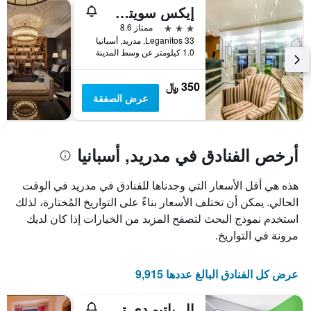
إيكس سويتس 33
نهاية
التالي
1
هذا
3 نجوم
ممتاز 8.6
محور
الأسبوع
Leganitos 33, مدريد, أسبانيا
Y
خلال
1.0 كيلومتر عن وسط المدينة
آخر
الذي
3
يعرض
350 ﷼
أيام
متوسط
عرض الصفقة
سعر
غرفة
أرخص الفنادق في مدريد, أسبانيا
هذه هي أقل الأسعار التي وجدناها للفنادق في مدريد في الوقت
الحالي. يمكن أن تختلف الأسعار بناءً على التواريخ المُختارة، لذلك
استخدم نموذج البحث لتصفح المزيد من الخيارات إذا كان لديك
مرونة في التواريخ.
عرض كل الفنادق البالغ عددها 9,915
إل باتيو دي تشويكا - هوستل