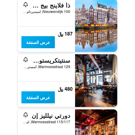
ذا فلاينج بيج داون تاون يوث هوستل
Nieuwendijk 100, امستردام, مقاطعة شمال هولندا, هولندا
187 ﷼
عرض الصفقة
ٕسنتيتكريستوفرز آت ذا وينستون - هوستل
Warmoesstraat 129, امستردام, مقاطعة شمال هولندا, هولندا
480 ﷼
عرض الصفقة
دورتي نيلليز إن
Warmoesstraat 115/117, امستردام, مقاطعة شمال هولندا, هولندا