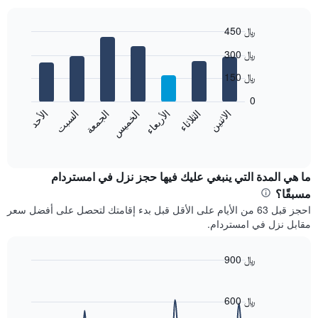
شهر
يتضمن
المخطط
450 ﷼
1
Bar
Chart
300 ﷼
محور
graphic.
chart
with
X
150 ﷼
7
الذي
bars.
يعرض
0
الشهور.
الاثنين
الثلاثاء
الأربعاء
الخميس
الجمعة
السبت
الأحد
يعرض
يتضمن
المخطط
End
المخطط
of
التالي
التالي
interactive
متوسط
chart
1
سعر
ما هي المدة التي ينبغي عليك فيها حجز نزل في امستردام
محور
غرفة
Y
مسبقًا؟
كل
الذي
احجز قبل 63 من الأيام على الأقل قبل بدء إقامتك لتحصل على أفضل سعر
يوم
يعرض
مقابل نزل في امستردام.
في
متوسط
الأسبوع
سعر
يتضمن
900 ﷼
غرفة
المخطط
Line
Chart
1
graphic.
chart
محور
with
600 ﷼
X
90