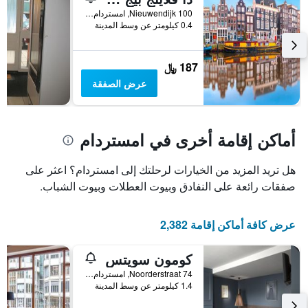
Nieuwendijk 100, امستردام, مقاطعة شمال هولندا, هولندا
0.4 كيلومتر عن وسط المدينة
187 ﷼
عرض الصفقة
أماكن إقامة أخرى في امستردام
هل تريد المزيد من الخيارات لرحلتك إلى امستردام؟ اعثر على
صفقات رائعة على النفادق وبيوت العطلات وبيوت الشباب.
عرض كافة أماكن إقامة 2,382
كومون سويتس
Noorderstraat 74, امستردام, مقاطعة شمال هولندا, هولندا
1.4 كيلومتر عن وسط المدينة