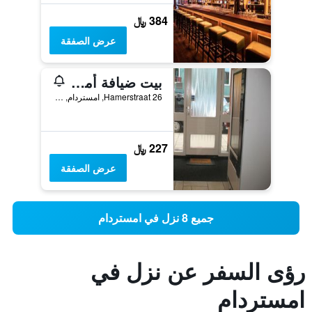
384 ﷼
عرض الصفقة
بيت ضيافة أمستردام
Hamerstraat 26, امستردام, مقاطعة شمال هولندا, هولندا
227 ﷼
عرض الصفقة
جميع 8 نزل في امستردام
رؤى السفر عن نزل في
امستردام