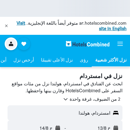
ar.hotelscombined.com
متوفر أيضاً باللغة الإنجليزية.
Visit
site in English
نزل الأكثر شعبية
رؤى
نزل الأعلى تقييمًا
أرخص نزل
أين 
نزل في امستردام
ابحث عن الفنادق في امستردام، هولندا نزل من مئات مواقع
السفر على HotelsCombined وقارن بينها واحفظها.
2 من الضيوف، غرفة واحدة
امستردام، هولندا
خ 13/8
-
ج 14/8