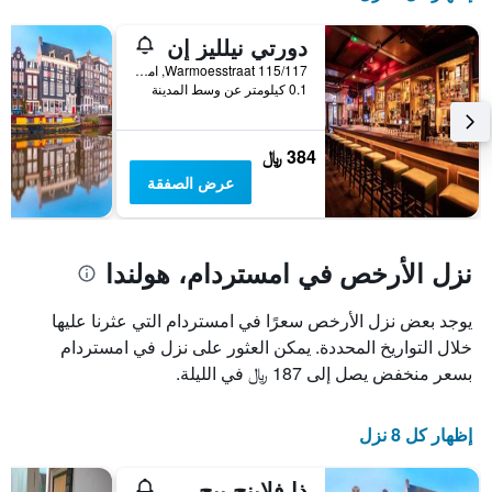
الإقامة
يتضمن
دورتي نيلليز إن
المخطط
Warmoesstraat 115/117, امستردام, مقاطعة شمال هولندا, هولندا
التالي
0.1 كيلومتر عن وسط المدينة
1
محور
Y
384 ﷼
الذي
يعرض
عرض الصفقة
متوسط
سعر
غرفة
نزل الأرخص في امستردام، هولندا
يوجد بعض نزل الأرخص سعرًا في امستردام التي عثرنا عليها
خلال التواريخ المحددة. يمكن العثور على نزل في امستردام
بسعر منخفض يصل إلى 187 ﷼ في الليلة.
إظهار كل 8 نزل
ذا فلاينج بيج داون تاون يوث هوستل