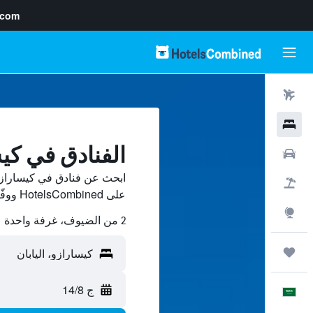
.com
رحلات طيران
فنادق
الفنادق في كي
سيارات
ابحث عن فنادق في كيسارازو
حزم العروض
على HotelsCombined ووفّر.
استكشاف
2 من الضيوف، غرفة واحدة
رحلات
ج 14/8
العَرَبِيَّة