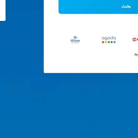
بحث
يد