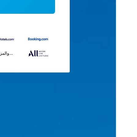
...والمز