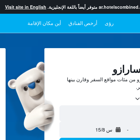
ar.hotelscombined
متوفر أيضاً باللغة الإنجليزية.
Visit site in English
رؤى
أرخص الفنادق
أين مكان الإقامة
سارازو
 من مئات مواقع السفر وقارن بينها
-
س 15/8