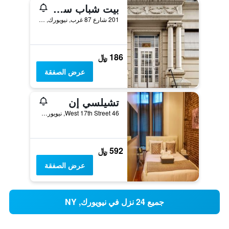
بيت شباب سنترال بارك ويست
201 شارع 87 غرب, نيويورك, NY, الولايات المتحدة الأميريكية
186 ﷼
عرض الصفقة
تشيلسي إن
46 West 17th Street, نيويورك, NY, الولايات المتحدة الأميريكية
592 ﷼
عرض الصفقة
جميع 24 نزل في نيويورك, NY