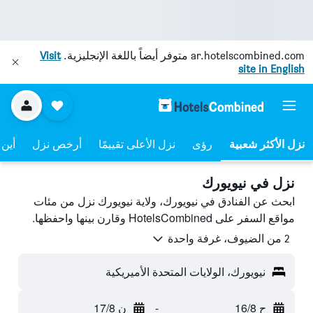
ar.hotelscombined.com
متوفر أيضاً باللغة الإنجليزية.
Visit
site in English
نزل الأكثر شعبية
رؤى
نزل الأعلى تقييمًا
أرخص نزل
أين 
نزل في نيويورك
ابحث عن الفنادق في نيويورك، ولاية نيويورك نزل من مئات
مواقع السفر على HotelsCombined وقارن بينها واحفظها.
2 من الضيوف، غرفة واحدة
نيويورك، الولايات المتحدة الأميريكية
ح 16/8
-
ن 17/8