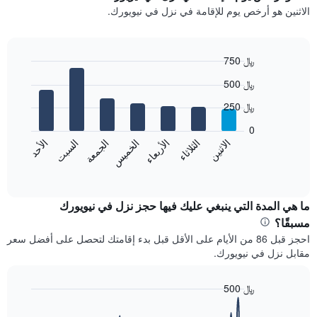
غرفة
الاثنين هو أرخص يوم للإقامة في نزل في نيويورك.
كل
شهر
يتضمن
المخطط
750 ﷼
1
Bar
Chart
500 ﷼
محور
graphic.
chart
with
X
250 ﷼
7
الذي
bars.
يعرض
0
الشهور.
الاثنين
الثلاثاء
الأربعاء
الخميس
الجمعة
السبت
الأحد
يعرض
يتضمن
المخطط
End
المخطط
of
التالي
التالي
interactive
متوسط
chart
1
سعر
ما هي المدة التي ينبغي عليك فيها حجز نزل في نيويورك
محور
غرفة
Y
مسبقًا؟
كل
الذي
احجز قبل 86 من الأيام على الأقل قبل بدء إقامتك لتحصل على أفضل سعر
يوم
يعرض
مقابل نزل في نيويورك.
في
متوسط
الأسبوع
سعر
يتضمن
500 ﷼
غرفة
المخطط
Line
Chart
1
graphic.
chart