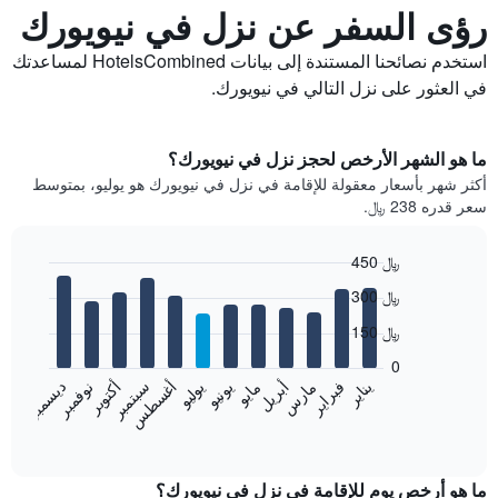
رؤى السفر عن نزل في نيويورك
استخدم نصائحنا المستندة إلى بيانات HotelsCombined لمساعدتك
في العثور على نزل التالي في نيويورك.
ما هو الشهر الأرخص لحجز نزل في نيويورك؟
أكثر شهر بأسعار معقولة للإقامة في نزل في نيويورك هو يوليو، بمتوسط
سعر قدره 238 ﷼.
450 ﷼
Bar
Chart
300 ﷼
graphic.
chart
with
150 ﷼
12
bars.
0
فبراير
مايو
أغسطس
نوفمبر
يناير
أبريل
يوليو
أكتوبر
مارس
يونيو
سبتمبر
ديسمبر
يعرض
المخطط
End
of
التالي
interactive
متوسط
chart
سعر
ما هو أرخص يوم للإقامة في نزل في نيويورك؟