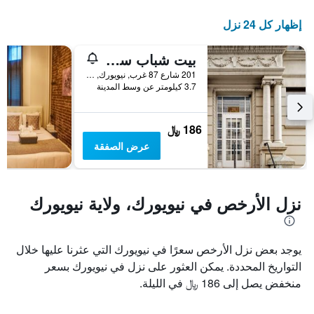
الأيام
إظهار كل 24 نزل
قبل
الإقامة
يتضمن
بيت شباب سنترال بارك ويست
المخطط
201 شارع 87 غرب, نيويورك, NY, الولايات المتحدة الأميريكية
التالي
3.7 كيلومتر عن وسط المدينة
1
محور
Y
186 ﷼
الذي
يعرض
عرض الصفقة
متوسط
سعر
غرفة
نزل الأرخص في نيويورك، ولاية نيويورك
يوجد بعض نزل الأرخص سعرًا في نيويورك التي عثرنا عليها خلال
التواريخ المحددة. يمكن العثور على نزل في نيويورك بسعر
منخفض يصل إلى 186 ﷼ في الليلة.