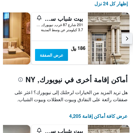
إظهار كل 24 نزل
بيت شباب سنترال بارك ويست
201 شارع 87 غرب, نيويورك, NY, الولايات المتحدة الأميريكية
3.7 كيلومتر عن وسط المدينة
186 ﷼
عرض الصفقة
أماكن إقامة أخرى في نيويورك, NY
هل تريد المزيد من الخيارات لرحلتك إلى نيويورك؟ اعثر على
صفقات رائعة على النفادق وبيوت العطلات وبيوت الشباب.
عرض كافة أماكن إقامة 4,205
بيت شباب سنترال بارك ويست