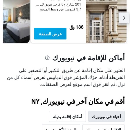
201 شارع 87 غرب, نيويورك, NY, الولايات المتحدة الأميريكية
3.7 كيلومتر عن وسط المدينة
186 ﷼
عرض الصفقة
أماكن للإقامة في نيويورك
العثور على مكان إقامة عن طريق التكبير أو التصغير على
الخريطة أدناه. حرّك المؤشر فوق الدبابيس لعرض أسماء كل من
نزل، ثم انقر فوق اسم موقع لعرض الصفقات.
أقم في مكان آخر في نيويورك, NY
أحياء في نيويورك
أمكان إقامة بديلة
الإقامات في نيويورك
المدن الأكثر شهرة