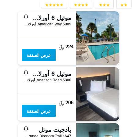
موتيل 6 أورلاندو - انترناشيونال درايف
5909 American Way, أورلاندو, FL, الولايات المتحدة الأميريكية
224 ﷼
عرض الصفقة
موتيل 6 أورلاندو - وينتر بارك
5300 Adanson Road, أورلاندو, FL, الولايات المتحدة الأميريكية
206 ﷼
عرض الصفقة
بادجيت موتل
1647 South Orange Blossom Trail, أورلاندو, FL, الولايات المتحدة الأميريكية