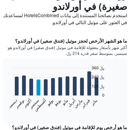
صغيرة) في أورلاندو
استخدم نصائحنا المستندة إلى بيانات HotelsCombined لمساعدتك
في العثور على موتيل التالي في أورلاندو.
ما هو الشهر الأرخص لحجز موتيل (فندق صغير) في أورلاندو؟
أكثر شهر بأسعار معقولة للإقامة في موتيل (فندق صغير) في أورلاندو هو
سبتمبر، بمتوسط سعر قدره 214 ﷼.
360 ﷼
Bar
Chart
240 ﷼
graphic.
chart
with
120 ﷼
12
bars.
0
فبراير
مايو
أغسطس
نوفمبر
يناير
أبريل
يوليو
أكتوبر
مارس
يونيو
سبتمبر
ديسمبر
يعرض
المخطط
End
of
التالي
interactive
متوسط
chart
سعر
ما هو أرخص يوم للإقامة في موتيل (فندق صغير) في أورلاندو؟