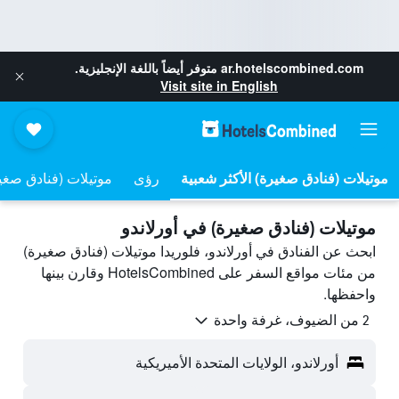
ar.hotelscombined.com
متوفر أيضاً باللغة الإنجليزية.
Visit site in English
موتيلات (فنادق صغيرة) الأكثر شعبية
رؤى
موتيلات (فنادق صغيرة
موتيلات (فنادق صغيرة) في أورلاندو
ابحث عن الفنادق في أورلاندو، فلوريدا موتيلات (فنادق صغيرة)
من مئات مواقع السفر على HotelsCombined وقارن بينها
واحفظها.
2 من الضيوف، غرفة واحدة
أورلاندو، الولايات المتحدة الأميريكية