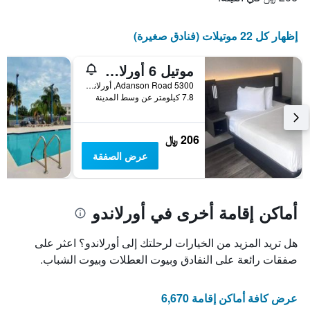
إظهار كل 22 موتيلات (فنادق صغيرة)
موتيل 6 أورلاندو - وينتر بارك
5300 Adanson Road, أورلاندو, FL, الولايات المتحدة الأميريكية
7.8 كيلومتر عن وسط المدينة
206 ﷼
عرض الصفقة
أماكن إقامة أخرى في أورلاندو
هل تريد المزيد من الخيارات لرحلتك إلى أورلاندو؟ اعثر على
صفقات رائعة على النفادق وبيوت العطلات وبيوت الشباب.
عرض كافة أماكن إقامة 6,670