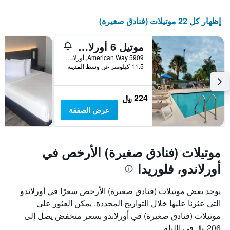
قبل
الإقامة
إظهار كل 22 موتيلات (فنادق صغيرة)
يتضمن
المخطط
التالي
موتيل 6 أورلاندو - انترناشيونال درايف
1
5909 American Way, أورلاندو, FL, الولايات المتحدة الأميريكية
محور
11.5 كيلومتر عن وسط المدينة
Y
الذي
يعرض
224 ﷼
متوسط
عرض الصفقة
سعر
غرفة
موتيلات (فنادق صغيرة) الأرخص في
أورلاندو، فلوريدا
يوجد بعض موتيلات (فنادق صغيرة) الأرخص سعرًا في أورلاندو
التي عثرنا عليها خلال التواريخ المحددة. يمكن العثور على
موتيلات (فنادق صغيرة) في أورلاندو بسعر منخفض يصل إلى
206 ﷼ في الليلة.