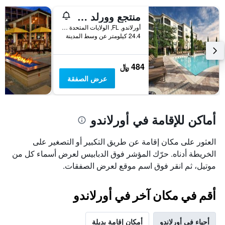
منتجع وورلد كيست أورلاندو
أورلاندو, FL, الولايات المتحدة الأميريكية
24.4 كيلومتر عن وسط المدينة
484 ﷼
عرض الصفقة
أماكن للإقامة في أورلاندو
العثور على مكان إقامة عن طريق التكبير أو التصغير على
الخريطة أدناه. حرّك المؤشر فوق الدبابيس لعرض أسماء كل من
موتيل، ثم انقر فوق اسم موقع لعرض الصفقات.
أقم في مكان آخر في أورلاندو
أحياء في أورلاندو
أمكان إقامة بديلة