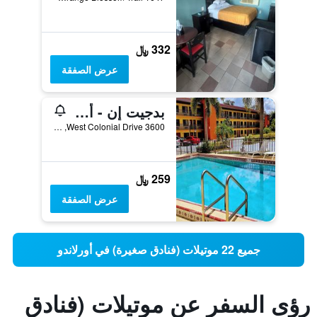
332 ﷼
عرض الصفقة
بدجيت إن - أورلاندو داون تاون
3600 West Colonial Drive, أورلاندو, FL, الولايات المتحدة الأميريكية
259 ﷼
عرض الصفقة
جميع 22 موتيلات (فنادق صغيرة) في أورلاندو
رؤى السفر عن موتيلات (فنادق