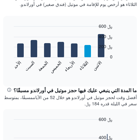
غرفة
الثلاثاء هو أرخص يوم للإقامة في موتيل (فندق صغير) في أورلاندو.
كل
شهر
يتضمن
المخطط
600 ﷼
1
Bar
Chart
400 ﷼
محور
graphic.
chart
with
X
200 ﷼
7
الذي
bars.
يعرض
0
الشهور.
الاثنين
الثلاثاء
الأربعاء
الخميس
الجمعة
السبت
الأحد
يعرض
يتضمن
المخطط
End
المخطط
of
التالي
التالي
interactive
متوسط
chart
1
سعر
ما المدة التي ينبغي عليك فيها حجز موتيل في أورلاندو مسبقًا؟
محور
غرفة
Y
أفضل وقت لحجز موتيل في أورلاندو هو خلال 52 من الأياممسبقًا، بمتوسط
كل
الذي
سعر في الليلة قدره 184 ﷼.
يوم
يعرض
في
متوسط
الأسبوع
600 ﷼
سعر
يتضمن
Line
غرفة
Chart
المخطط
graphic.
chart
with
1
400 ﷼