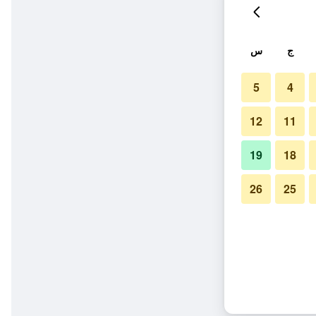
ج
س
5
4
12
11
19
18
26
25