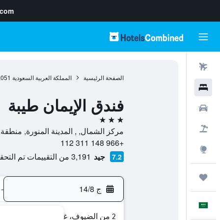
.com
رحلات طيران
الصفحة الرئيسية
المملكة العربية السعودية
,051
فنادق
فندق الإيمان طيبة
سيارات
3 نجوم
حزم العروض
مركز الشمال, , المدينة المنورة, منطقة ا
+966 148 311 112
استكشاف
جيد
3,191 من التقييمات تم التحقق منها
7.2
رحلات
ج 14/8
-
العَرَبِيَّة
2 من الضيوف، غرفة واحدة