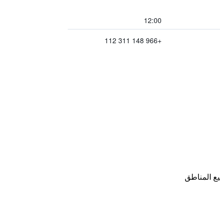
12:00
+966 148 311 112
ع المناطق