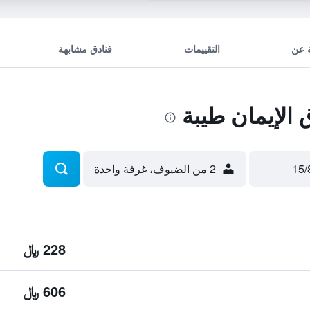
 عن
التقييمات
فنادق مشابهة
الإيمان طيبة
2 من الضيوف، غرفة واحدة
228 ﷼
606 ﷼