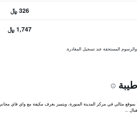
326 ﷼
1,747 ﷼
والرسوم المستحقة عند تسجيل المغادرة.
طيبة
قع مكان إقامة "Kingsgate Hotel Durrat" بموقع مثالي في مركز المدينة المنورة، ويتميز بغرف مكيفة
ال ...