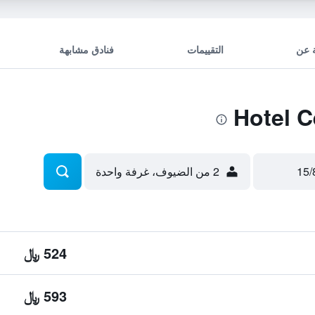
 عن
التقييمات
فنادق مشابهة
2 من الضيوف، غرفة واحدة
524 ﷼
593 ﷼