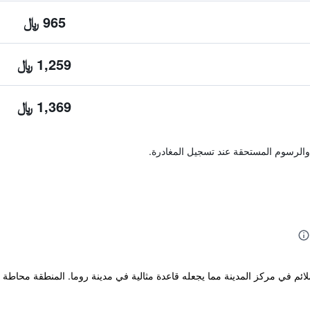
965 ﷼
1,259 ﷼
1,369 ﷼
والرسوم المستحقة عند تسجيل المغادرة.
نف 3 نجوم في مكان ملائم في مركز المدينة مما يجعله قاعدة مثالية في مدينة روما. المنط