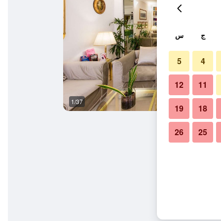
ج
س
5
4
12
11
1/37
غرفة معيشة
19
18
26
25