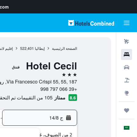
.com
رحلات طيران
الصفحة الرئيسية
إيطاليا
522,401
إقليم لات
فنادق
Hotel Cecil
سيارات
فندق
3 نجوم
حزم العروض
Via Francesco Crispi 55, 55, 187, روما, إيطاليا
+39 066 797 998
استكشاف
ممتاز
105 من التقييمات تم التحقق منها
8.6
رحلات
ج 14/8
-
العَرَبِيَّة
2 من الضيوف، غرفة واحدة