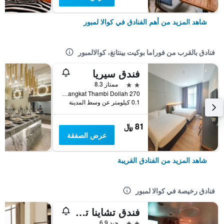
شاهد المزيد من أهم الفنادق في كوالا لمبور
فنادق بالقرب من فوراما بوكيت بينتانغ، كوالالمبور
فندق سيريا
2 نجمتين
ممتاز 8.3
270 Jalan Changkat Thambi Dollah, كوالا لمبور, ماليزيا
0.1 كيلومتر عن وسط المدينة
81 ﷼
عرض الصفقة
شاهد المزيد من الفنادق القريبة
فنادق رخيصة في كوالا لمبور
فندق تشاينا تاون 2
2 نجمتين
جيد 6.9