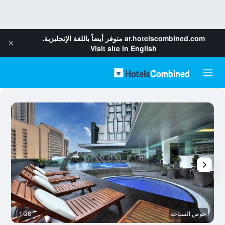
ar.hotelscombined.com
متوفر أيضاً باللغة الإنجليزية.
Visit site in English
حوض السباحة
1/28
م