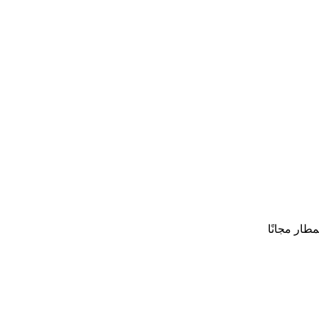
طار مجانًا