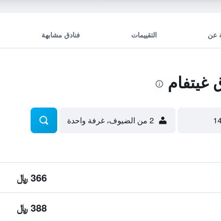
 عن
التقييمات
فنادق مشابهة
غيتفام
2 من الضيوف، غرفة واحدة
366 ﷼
388 ﷼