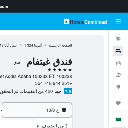
.com
رحلات طيران
الصفحة الرئيسية
أثيوبيا
1,324
أديس أبابا
43
فنادق
فندق غيتفام
سيارات
فندق
5 نجوم
حزم العروض
aile Gebreslassie Street Addis Ababa 100238 ET, 100238
+251 944 718 554
استكشاف
جيد
420 من التقييمات تم التحقق منها
7.6
رحلات
خ 13/8
-
العَرَبِيَّة
2 من الضيوف، غرفة واحدة