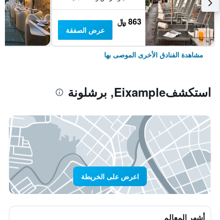
863 ﷼
عرض الصفقة
مشاهدة الفنادق الأخرى الموصى بها
استكشفEixample, برشلونة
اعرض على الخريطة
أشهر المعالم