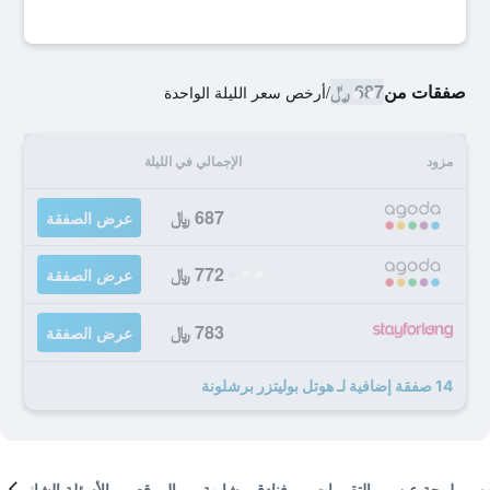
صفقات من
687 ﷼
/
أرخص سعر الليلة الواحدة
مزود
الإجمالي في الليلة
687 ﷼
عرض الصفقة
772 ﷼
عرض الصفقة
783 ﷼
عرض الصفقة
14 صفقة إضافية لـ هوتل بوليتزر برشلونة
لمحة عن
التقييمات
فنادق مشابهة
الموقع
الأسئلة الشائعة