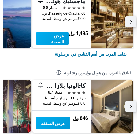
ماجستيك هوتل آند سبا برشلونة جي إل
5 نجوم
ممتاز 8.8
Passeig de Gracia, 68, برشلونة, أسبانيا
0.0 كيلومتر عن وسط المدينة
1,485 ﷼
عرض
الصفقة
شاهد المزيد من أهم الفنادق في برشلونة
فنادق بالقرب من هوتل بوليتزر برشلونة
كاتالونيا بلازا كاتالونا
4 نجوم
ممتاز 8.7
بيرغارا 11, برشلونة, أسبانيا
0.0 كيلومتر عن وسط المدينة
846 ﷼
عرض الصفقة