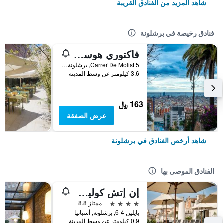
شاهد المزيد من الفنادق القريبة
فنادق رخيصة في برشلونة
فاكتوري هوستلز بارسيلونا
Carrer De Molist 5, برشلونة, أسبانيا
3.6 كيلومتر عن وسط المدينة
163 ﷼
عرض الصفقة
شاهد أرخص الفنادق في برشلونة
الفنادق الموصى بها
إن إتش كوليكشن برشلونة بوديوم
4 نجوم
ممتاز 8.8
بايلين 4-6, برشلونة, أسبانيا
0.9 كيلومتر عن وسط المدينة