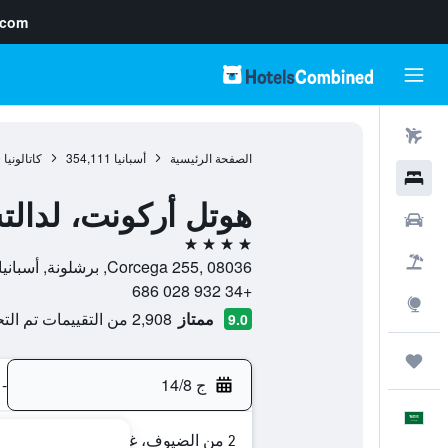
.com
رحلات طيران
الصفحة الرئيسية
أسبانيا
354,111
كاتالونيا
0
فنادق
هوتل أركونت، لدالت
سيارات
4 نجوم
حزم العروض
Corcega 255, 08036, برشلونة, أسبانيا
+34 932 028 686
استكشاف
ممتاز
2,908 من التقييمات تم التحقق منها
9.0
رحلات
ج 14/8
-
العَرَبِيَّة
2 من الضيوف، غرفة واحدة