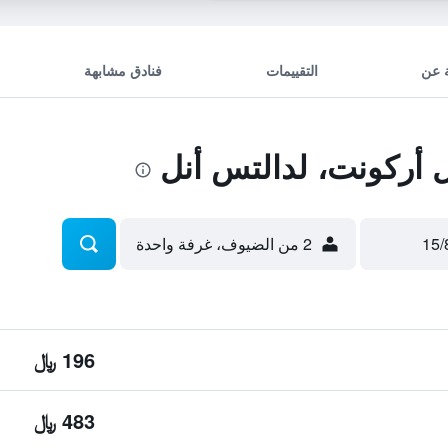
 عن
التقييمات
فنادق مشابهة
أركونت، لدالتس أنل
2 من الضيوف، غرفة واحدة
196 ﷼
483 ﷼