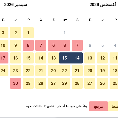
أغسطس 2026
سبتمبر 2026
ث
ث
ر
خ
ج
س
ح
ن
ث
ر
خ
3
2
1
1
لة الواحدة
10
9
8
7
6
8
7
6
5
4
غرفة نوم
لي في الليلة
17
16
15
14
13
15
14
13
12
11
 ﷼
عرض الصفقة
24
23
22
21
20
22
21
20
19
18
30
29
28
27
29
28
27
26
25
صور لـ هوتل أركونت، لدالتس أنل
 ﷼
عرض الصفقة
 ﷼
عرض الصفقة
سط
مرتفع
بناءً على متوسط أسعار الفنادق ذات الثلاث نجوم.