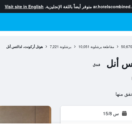
ar.hotelscombined
متوفر أيضاً باللغة الإنجليزية.
Visit site in English
50,67
مقاطعة برشلونة
10,051
برشلونة
7,221
هوتل أركونت، لدالتس أنل
س أنل
فندق
س 15/8