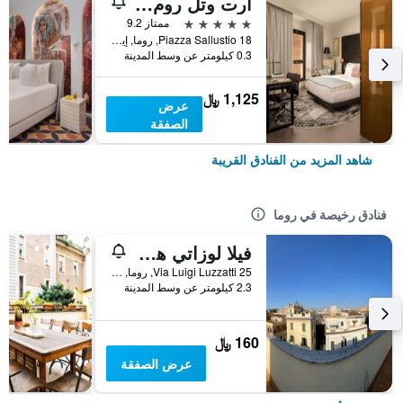
آرت وتل روم بياتزا سالوستيو
5 نجوم
ممتاز 9.2
Piazza Sallustio 18, روما, إيطاليا
0.3 كيلومتر عن وسط المدينة
1,125 ﷼
عرض
الصفقة
شاهد المزيد من الفنادق القريبة
فنادق رخيصة في روما
فيلا لوزاتي هوستل
25 Via Luigi Luzzatti, روما, إيطاليا
2.3 كيلومتر عن وسط المدينة
160 ﷼
عرض الصفقة