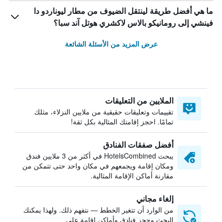
ما هي أفضل طريقة لينتقل الضيوف من مطار ليوناردو دا
فينشي إلى رومانيكو بالاس لاكشري هوتل آند سبا؟
عرض المزيد من الأسئلة الشائعة
الملايين من التعليقات
تقييمات وتعليقات حقيقية من ملايين النزلاء، مثلك
تمامًا. احجز إقامتك المثالية بكل ثقة!
أفضل صفقات الفنادق
يبحث HotelsCombined في أكثر من 3 ملايين فندق
ومكان إقامة ويجمعهم في مكان واحد حتى تتمكن من
مقارنة أماكن الإقامة المثالية.
إلغاء مجاني
من الوارد أن تتغير الخطط — نتفهم ذلك. ولهذا يمكنك
البحث وحجز فنادق وأماكن إقامة على