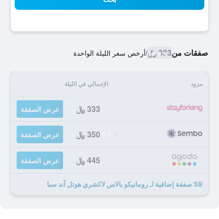
صفقات من
333 ﷼
/
أرخص سعر الليلة الواحدة
مزود
الإجمالي في الليلة
333 ﷼
عرض الصفقة
350 ﷼
عرض الصفقة
445 ﷼
عرض الصفقة
59 صفقة إضافية لـ رومانيكو بالاس لاكشري هوتل آند سبا