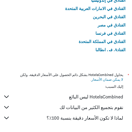
الفنادق في إندونيسيا
الفنادق في الامارات العربية المتحدة
الفنادق في البحرين
الفنادق في مصر
الفنادق في فرنسا
الفنادق في المملكة المتحدة
الفنادق في إيطاليا
الفنادق في تايلاند
*
يحاول HotelsCombined بشكل دائم الحصول على الأسعار الدقيقة، ولكن
لا يمكن ضمان الأسعار
.
إليك السبب:
HotelsCombined ليس البائع
نقوم بتجميع الكثير من البيانات لك
لماذا لا تكون الأسعار دقيقة بنسبة 100٪؟