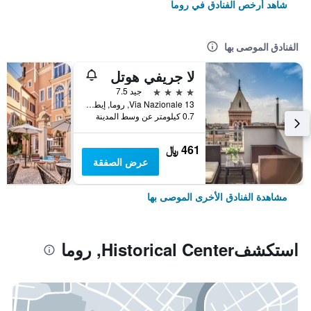
شاهد أرخص الفنادق في روما
الفنادق الموصى بها
لا جريفي هوتل
4 نجوم
جيد 7.5
Via Nazionale 13, روما, إيطاليا
0.7 كيلومتر عن وسط المدينة
461 ﷼
عرض الصفقة
مشاهدة الفنادق الأخرى الموصى بها
استكشفHistorical Center, روما