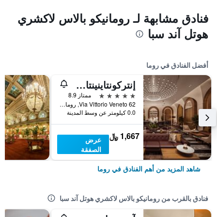
فنادق مشابهة لـ رومانيكو بالاس لاكشري
هوتل آند سبا
أفضل الفنادق في روما
إنتركونتاينينتال روم أمباسشياتوري بالاس باي آيتش جي
5 نجوم
ممتاز 8.9
Via Vittorio Veneto 62, روما, إيطاليا
0.0 كيلومتر عن وسط المدينة
1,667 ﷼
عرض
الصفقة
شاهد المزيد من أهم الفنادق في روما
فنادق بالقرب من رومانيكو بالاس لاكشري هوتل آند سبا