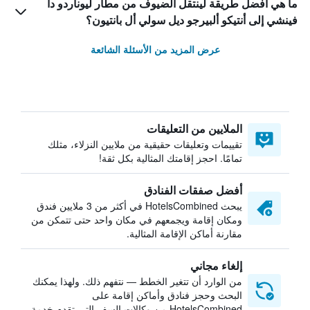
ما هي أفضل طريقة لينتقل الضيوف من مطار ليوناردو دا
فينشي إلى أنتيكو ألبيرجو ديل سولي أل بانتيون؟
عرض المزيد من الأسئلة الشائعة
الملايين من التعليقات
تقييمات وتعليقات حقيقية من ملايين النزلاء، مثلك
تمامًا. احجز إقامتك المثالية بكل ثقة!
أفضل صفقات الفنادق
يبحث HotelsCombined في أكثر من 3 ملايين فندق
ومكان إقامة ويجمعهم في مكان واحد حتى تتمكن من
مقارنة أماكن الإقامة المثالية.
إلغاء مجاني
من الوارد أن تتغير الخطط — نتفهم ذلك. ولهذا يمكنك
البحث وحجز فنادق وأماكن إقامة على
HotelsCombined من وكالات السفر التي تقدم خدمة