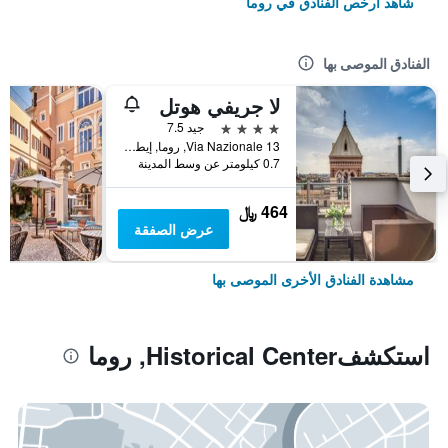
شاهد أرخص الفنادق في روما
الفنادق الموصى بها
لا جريفي هوتل
4 نجوم
جيد 7.5
Via Nazionale 13, روما, إيطاليا
0.7 كيلومتر عن وسط المدينة
464 ﷼
عرض الصفقة
مشاهدة الفنادق الأخرى الموصى بها
استكشفHistorical Center, روما