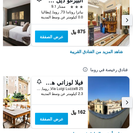
3 نجوم
ممتاز 9.1
بياتزا روتاندا 73, روما, إيطاليا
0.0 كيلومتر عن وسط المدينة
875 ﷼
عرض الصفقة
شاهد المزيد من الفنادق القريبة
فنادق رخيصة في روما
فيلا لوزاتي هوستل
25 Via Luigi Luzzatti, روما, إيطاليا
2.3 كيلومتر عن وسط المدينة
162 ﷼
عرض الصفقة