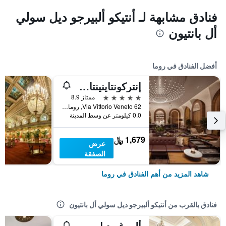
فنادق مشابهة لـ أنتيكو ألبيرجو ديل سولي
أل بانتيون
أفضل الفنادق في روما
إنتركونتاينينتال روم أمباسشياتوري بالاس باي آيتش جي
5 نجوم
ممتاز 8.9
Via Vittorio Veneto 62, روما, إيطاليا
0.0 كيلومتر عن وسط المدينة
1,679 ﷼
عرض
الصفقة
شاهد المزيد من أهم الفنادق في روما
فنادق بالقرب من أنتيكو ألبيرجو ديل سولي أل بانتيون
ألبيرغو ديل سيناتو