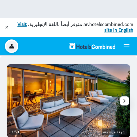
ar.hotelscombined.com
متوفر أيضاً باللغة الإنجليزية.
Visit
site in English
شرفة مرصوفة
1/59
ش