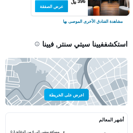
396 ﷼
عرض الصفقة
مشاهدة الفنادق الأخرى الموصى بها
استكشففيينا سيتي سنتر, فيينا
اعرض على الخريطة
أشهر المعالم
مسافة مشي إلى 4 من الدقائق
0.3