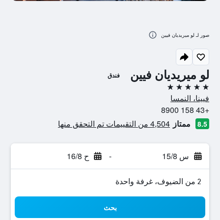
صور لـ لو ميريديان فيين
لو ميريديان فيين
فندق
5 نجوم
فيينا، النمسا
+43 158 8900
ممتاز
4,504 من التقييمات تم التحقق منها
8.5
س 15/8
-
ح 16/8
2 من الضيوف، غرفة واحدة
بحث