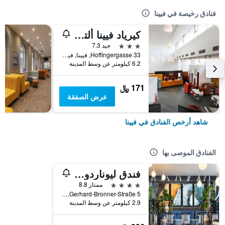
فنادق رخيصة في فيينا
كيرياد فيينا ألتمانسدورف
3 نجوم
جيد 7.3
Hoffingergasse 33, فيينا, فيينا, النمسا
6.2 كيلومتر عن وسط المدينة
171 ﷼
عرض الصفقة
شاهد أرخص الفنادق في فيينا
الفنادق الموصى بها
فندق ليوناردو فيينا هابتبانهوف
4 نجوم
ممتاز 8.8
Gerhard-Bronner-Straße 5, فيينا, فيينا, النمسا
2.9 كيلومتر عن وسط المدينة