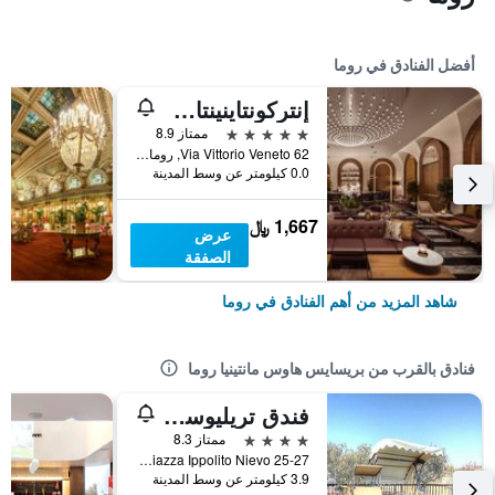
أفضل الفنادق في روما
إنتركونتاينينتال روم أمباسشياتوري بالاس باي آيتش جي
5 نجوم
ممتاز 8.9
Via Vittorio Veneto 62, روما, إيطاليا
0.0 كيلومتر عن وسط المدينة
1,667 ﷼
عرض
الصفقة
شاهد المزيد من أهم الفنادق في روما
فنادق بالقرب من بريسايس هاوس مانتينيا روما
فندق تريليوسا بالاس كونغرس & سبا
4 نجوم
ممتاز 8.3
Piazza Ippolito Nievo 25-27, روما, إيطاليا
3.9 كيلومتر عن وسط المدينة