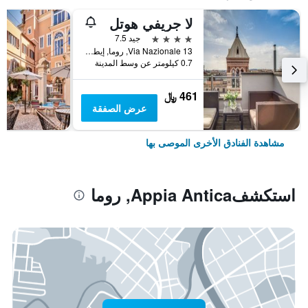
لا جريفي هوتل
4 نجوم
جيد 7.5
Via Nazionale 13, روما, إيطاليا
0.7 كيلومتر عن وسط المدينة
461 ﷼
عرض الصفقة
مشاهدة الفنادق الأخرى الموصى بها
استكشفAppia Antica, روما