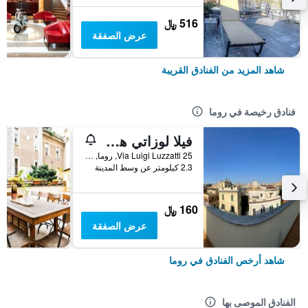
516 ﷼
عرض الصفقة
شاهد المزيد من الفنادق القريبة
فنادق رخيصة في روما
فيلا لوزاتي هوستل
25 Via Luigi Luzzatti, روما, إيطاليا
2.3 كيلومتر عن وسط المدينة
160 ﷼
عرض الصفقة
شاهد أرخص الفنادق في روما
الفنادق الموصى بها