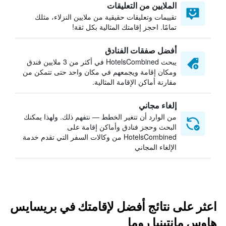
الملايين من التعليقات
تقييمات وتعليقات حقيقية من ملايين النزلاء، مثلك
تمامًا. احجز إقامتك المثالية بكل ثقة!
أفضل صفقات الفنادق
يبحث HotelsCombined في أكثر من 3 ملايين فندق
ومكان إقامة ويجمعهم في مكان واحد حتى تتمكن من
مقارنة أماكن الإقامة المثالية.
إلغاء مجاني
من الوارد أن تتغير الخطط — نتفهم ذلك. ولهذا يمكنك
البحث وحجز فنادق وأماكن إقامة على
HotelsCombined من وكالات السفر التي تقدم خدمة
الإلغاء المجاني
اعثر على نتائج أفضل لإقامتك في بريسايس
هاوس مانتينيا روما