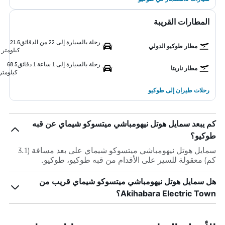
المطارات القريبة
رحلة بالسيارة إلى 22 من الدقائق
21.6
مطار طوكيو الدولي
كيلومتر
رحلة بالسيارة إلى 1 ساعة 1 دقائق
68.5
مطار ناريتا
كيلومتر
رحلات طيران إلى طوكيو
كم يبعد سمايل هوتل نيهومباشي ميتسوكو شيماي عن قبه
طوكيو؟
سمايل هوتل نيهومباشي ميتسوكو شيماي على بعد مسافة (3.1
كم) معقولة للسير على الأقدام من قبه طوكيو، طوكيو.
هل سمايل هوتل نيهومباشي ميتسوكو شيماي قريب من
Akihabara Electric Town؟