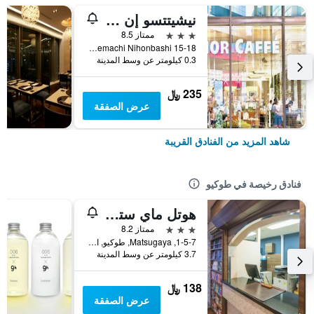
نيشيتتسو إن نيهونباشي
3 نجوم
ممتاز 8.5
15-18 Kofunemachi Nihonbashi, طوكيو, اليابان
0.3 كيلومتر عن وسط المدينة
235 ﷼
عرض الصفقة
شاهد المزيد من الفنادق القريبة
فنادق رخيصة في طوكيو
هوتل ماي ستايز أوينو إناريتشو
3 نجوم
ممتاز 8.2
1-5-7, Matsugaya, طوكيو, اليابان
3.7 كيلومتر عن وسط المدينة
138 ﷼
عرض الصفقة