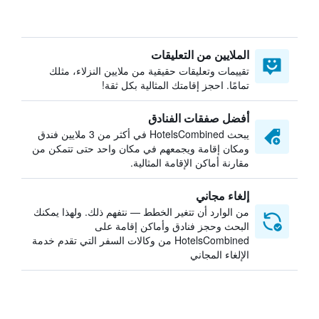
الملايين من التعليقات
تقييمات وتعليقات حقيقية من ملايين النزلاء، مثلك
تمامًا. احجز إقامتك المثالية بكل ثقة!
أفضل صفقات الفنادق
يبحث HotelsCombined في أكثر من 3 ملايين فندق
ومكان إقامة ويجمعهم في مكان واحد حتى تتمكن من
مقارنة أماكن الإقامة المثالية.
إلغاء مجاني
من الوارد أن تتغير الخطط — نتفهم ذلك. ولهذا يمكنك
البحث وحجز فنادق وأماكن إقامة على
HotelsCombined من وكالات السفر التي تقدم خدمة
الإلغاء المجاني