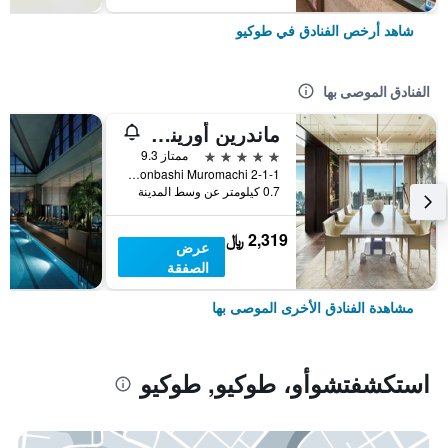
شاهد أرخص الفنادق في طوكيو
الفنادق الموصى بها
ماندرين أورينتال، طوكيو
5 نجوم
ممتاز 9.3
2-1-1 Nihonbashi Muromachi, طوكيو, اليابان
0.7 كيلومتر عن وسط المدينة
2,319 ﷼
عرض
الصفقة
مشاهدة الفنادق الأخرى الموصى بها
استكشفتشوأو، طوكيو, طوكيو