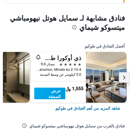
فنادق مشابهة لـ سمايل هوتل نيهومباشي
ميتسوكو شيماي
أفضل الفنادق في طوكيو
ذي أوكورا طوكيو
5 نجوم
ممتاز 9.6
2-10-4 Toranomon, Minato-ku, طوكيو, اليابان
0.0 كيلومتر عن وسط المدينة
1,555 ﷼
عرض
الصفقة
شاهد المزيد من أهم الفنادق في طوكيو
فنادق بالقرب من سمايل هوتل نيهومباشي ميتسوكو شيماي