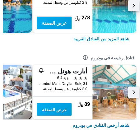
2.8 كيلومتر عن وسط المدينة
278 ﷼
عرض الصفقة
شاهد المزيد من الفنادق القريبة
فنادق رخيصة في بودروم
أبارت هوتل سييستا بيتش بودرم
3 نجوم
جيد 6.4
Gumbet Mah. Dayilar Sok, 31, بودروم, تركيا
2.0 كيلومتر عن وسط المدينة
89 ﷼
عرض الصفقة
شاهد أرخص الفنادق في بودروم