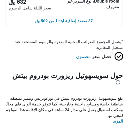
632 ﷼
Double room، نوع السرير غير
معروف
سعر الليلة شامل الرسوم
37 صفقة إضافية ابتداءً من 502 ﷼
*
يشمل المجموع الضرائب المحلية المقدرة والرسوم المستحقة عند
تسجيل المغادرة.
أفضل سعر
مضمون
حول سويسهوتيل ريزورت بودروم بيتش
يقع سويسهوتيل ريزورت بودروم بيتش في تورغوتريس ويتميز بمنطقة
شاطئية خاصة ومسابح داخلية وخارجية، كما تتوفر خدمة الواي فاي مجانًا
ومكتب استقبال يعمل على مدار 24 ساعة في مكان الإقامة هذا المواجه
للبحر. تو...
المزيد