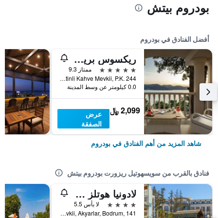
بودروم بيتش
أفضل الفنادق في بودروم
ريكسوس بريميوم بودروم
5 نجوم
ممتاز 9.3
Torba Mah. Zeytinli Kahve Mevkii, P.K. 244, بودروم, تركيا
0.0 كيلومتر عن وسط المدينة
2,099 ﷼
عرض
الصفقة
شاهد المزيد من أهم الفنادق في بودروم
فنادق بالقرب من سويسهوتيل ريزورت بودروم بيتش
لادونيا هوتلز ميو بيانكو
4 نجوم
لا بأس 5.5
Ataturk Cad, Akcabuk Mevkii, Akyarlar, Bodrum, 141, بودروم, تركيا