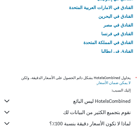
الفنادق في الامارات العربية المتحدة
الفنادق في البحرين
الفنادق في مصر
الفنادق في فرنسا
الفنادق في المملكة المتحدة
الفنادق في إيطاليا
الفنادق في تايلاند
*
يحاول HotelsCombined بشكل دائم الحصول على الأسعار الدقيقة، ولكن
لا يمكن ضمان الأسعار
.
إليك السبب:
HotelsCombined ليس البائع
نقوم بتجميع الكثير من البيانات لك
لماذا لا تكون الأسعار دقيقة بنسبة 100٪؟