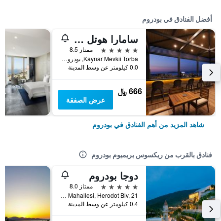
أفضل الفنادق في بودروم
سامارا هوتل بودروم أولتر سشر امل جميع كلسدفت
5 نجوم
ممتاز 8.5
Kaynar Mevkii Torba, بودروم, تركيا
0.0 كيلومتر عن وسط المدينة
666 ﷼
عرض الصفقة
شاهد المزيد من أهم الفنادق في بودروم
فنادق بالقرب من ريكسوس بريميوم بودروم
دوجا بودروم
5 نجوم
ممتاز 8.0
Torba Mahallesi, Herodot Blv, 21, بودروم, تركيا
0.4 كيلومتر عن وسط المدينة