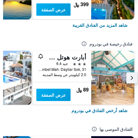
399 ﷼
عرض الصفقة
شاهد المزيد من الفنادق القريبة
فنادق رخيصة في بودروم
أبارت هوتل سييستا بيتش بودرم
3 نجوم
جيد 6.4
Gumbet Mah. Dayilar Sok, 31, بودروم, تركيا
2.0 كيلومتر عن وسط المدينة
89 ﷼
عرض الصفقة
شاهد أرخص الفنادق في بودروم
الفنادق الموصى بها