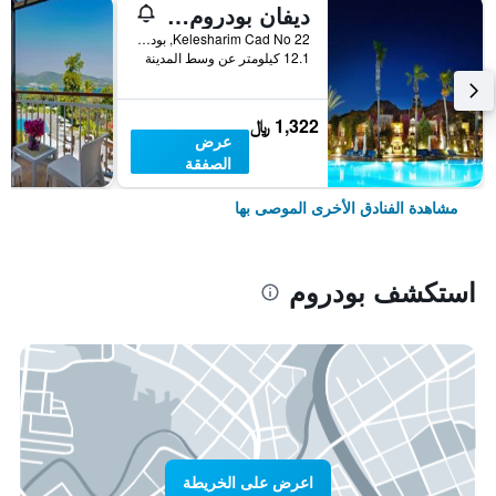
ديفان بودروم بالميرا
Kelesharim Cad No 22, بودروم, تركيا
12.1 كيلومتر عن وسط المدينة
1,322 ﷼
عرض
الصفقة
مشاهدة الفنادق الأخرى الموصى بها
استكشف بودروم
اعرض على الخريطة