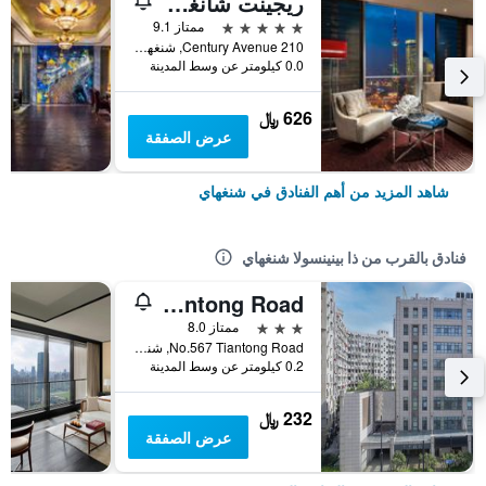
ريجينت شانغهاي بودونج
5 نجوم
ممتاز 9.1
210 Century Avenue, شنغهاي, الصين
0.0 كيلومتر عن وسط المدينة
626 ﷼
عرض الصفقة
شاهد المزيد من أهم الفنادق في شنغهاي
فنادق بالقرب من ذا بينينسولا شنغهاي
Ji Hotel Shanghai The Bund Tiantong Road
3 نجوم
ممتاز 8.0
No.567 Tiantong Road, شنغهاي, الصين
0.2 كيلومتر عن وسط المدينة
232 ﷼
عرض الصفقة