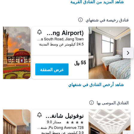
شاهد المزيد من الفنادق القريبة
فنادق رخيصة في شنغهاي
Pod Inn (Shanghai Pudong Airport)
No. 10 Shuizha South Road, Jiang Town, شنغهاي, الصين
24.5 كيلومتر عن وسط المدينة
55 ﷼
عرض الصفقة
شاهد أرخص الفنادق في شنغهاي
الفنادق الموصى بها
نوفوتيل شانغهاي أتلانتس
4 نجوم
ممتاز 9.0
728 Pu Dong Avenue, شنغهاي, الصين
3.9 كيلومتر عن وسط المدينة