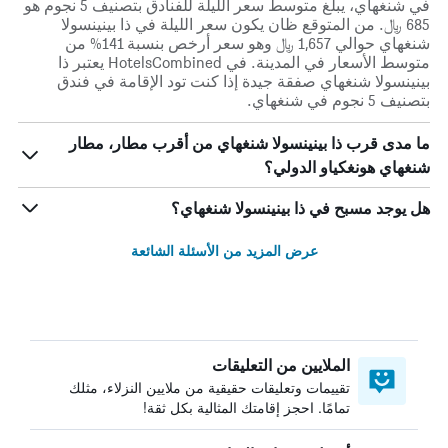
في شنغهاي، يبلغ متوسط ​​سعر الليلة للفنادق بتصنيف 5 نجوم هو
685 ﷼. من المتوقع ظان يكون سعر الليلة في ذا بينينسولا
شنغهاي حوالي 1,657 ﷼ وهو سعر أرخص بنسبة 141% من
متوسط الأسعار في المدينة. في HotelsCombined يعتبر ذا
بينينسولا شنغهاي صفقة جيدة إذا كنت تود الإقامة في فندق
بتصنيف 5 نجوم في شنغهاي.
ما مدى قرب ذا بينينسولا شنغهاي من أقرب مطار، مطار
شنغهاي هونغكياو الدولي؟
هل يوجد مسبح في ذا بينينسولا شنغهاي؟
عرض المزيد من الأسئلة الشائعة
الملايين من التعليقات
تقييمات وتعليقات حقيقية من ملايين النزلاء، مثلك
تمامًا. احجز إقامتك المثالية بكل ثقة!