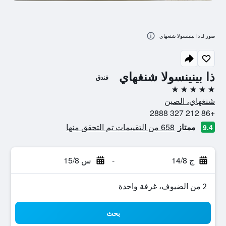
صور لـ ذا بينينسولا شنغهاي
ذا بينينسولا شنغهاي
فندق
5 نجوم
شنغهاي، الصين
+86 212 327 2888
ممتاز
658 من التقييمات تم التحقق منها
9.4
ج 14/8
-
س 15/8
2 من الضيوف، غرفة واحدة
بحث