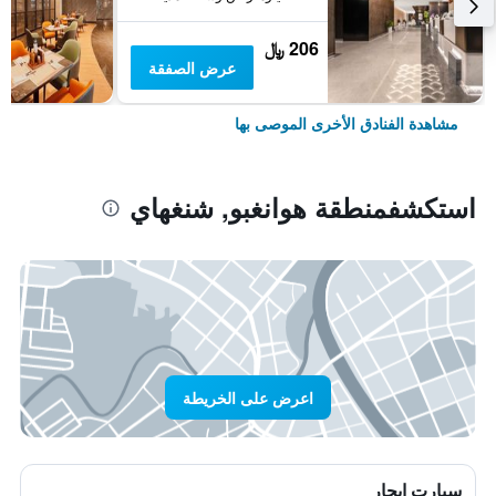
206 ﷼
عرض الصفقة
مشاهدة الفنادق الأخرى الموصى بها
استكشفمنطقة هوانغبو, شنغهاي
اعرض على الخريطة
سيارت ايجار