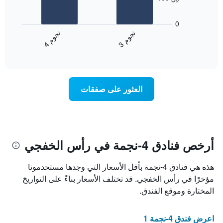
المخطط
يعرض
التالي
المخطط
1
0
التالي
محور
ن
م
ن
م
متوسط
Y
3
ج
و
4
ج
و
End
سعر
الذي
of
الغرفة
يعرض
interactive
خلال
chart
متوسط
عطلة
سعر
نهاية
غرفة
العثور على صفقات
هذا
الأسبوع
الذي
عُثر
عليه
خلال
أرخص فنادق 4-نجمة في رأس الخفجي
آخر
3
هذه هي فنادق 4-نجمة بأقل الأسعار التي وجدها مستخدمونا
أيام
مؤخرًا في رأس الخفجي. قد تختلف الأسعار بناءً على التواريخ
مع
التصنيف
المختارة وموقع الفندق.
حسب
النجوم
يتضمن
اعرض فندق 4-نجمة 1