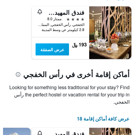
المخطط
1
فندق المهيدب ريزيدنس الخفجي
محور
4 نجوم
ممتاز 8.0
X
الخفجي, رأس الخفجي, المملكة العربية السعودية
الذي
2.8 كيلومتر عن وسط المدينة
يعرض
فئات
الفنادق
193 ﷼
بالنجوم.
عرض الصفقة
يتضمن
المخطط
1
محور
أماكن إقامة أخرى في رأس الخفجي
Y
الذي
Looking for something less traditional for your stay? Find
يعرض
متوسط
the perfect hostel or vacation rental for your trip in رأس
سعر
الخفجي.
غرفة
في
عطلة
عرض كافة أماكن إقامة 18
نهاية
هذا
فندق المهيدب ريزيدنس الخفجي
الأسبوع