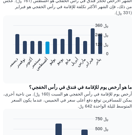
الشهر الأرخص لحجز فندق في رأس الخفجي هو أغسطس (161 ﷼). عكس
من ذلك، فإن الشهر الأكثر تكلفة للإقامة في رأس الخفجي هو فبراير
(331 ﷼).
360 ﷼
Bar
Chart
240 ﷼
graphic.
chart
with
120 ﷼
12
bars.
0
فبراير
مايو
أغسطس
نوفمبر
يناير
أبريل
يوليو
أكتوبر
مارس
يونيو
سبتمبر
ديسمبر
يعرض
المخطط
End
of
التالي
interactive
متوسط
chart
سعر
ما هو أرخص يوم للإقامة في فندق في رأس الخفجي؟
غرفة
أرخص يوم للإقامة في رأس الخفجي هو السبت (160 ﷼). من ناحية أخرى،
كل
يمكن للمسافرين توقع دفع أعلى سعر في الخميس، عندما يكون السعر
شهر
المتوسط لليلة الواحدة 642 ﷼.
يتضمن
المخطط
750 ﷼
1
Bar
محور
Chart
500 ﷼
graphic.
chart
X
with