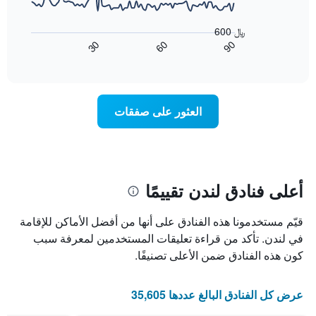
الذي
حسب
يعرض
عُثر
النجوم
المخطط
600 ﷼
عليه
التالي
يتضمن
60
90
30
خلال
كيفية
المخطط
End
آخر
of
1
تغير
interactive
3
سعر
محور
chart
أيام
X
غرفة
عند
الذي
العثور على صفقات
يعرض
اقتراب
تاريخ
فئات
الإقامة
الفنادق
يتضمن
بالنجوم.
يتضمن
المخطط
1
المخطط
أعلى فنادق لندن تقييمًا
1
محور
X
محور
قيّم مستخدمونا هذه الفنادق على أنها من أفضل الأماكن للإقامة
Y
الذي
الذي
يعرض
في لندن. تأكد من قراءة تعليقات المستخدمين لمعرفة سبب
عدد
يعرض
كون هذه الفنادق ضمن الأعلى تصنيفًا.
الأيام
متوسط
قبل
سعر
غرفة
الإقامة
عرض كل الفنادق البالغ عددها 35,605
في
يتضمن