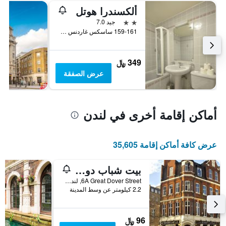
ألكسندرا هوتل
2 نجمتين
جيد 7.0
159-161 ساسكس غاردنس هايد بارك, لندن, المملكة المتحدة
349 ﷼
عرض الصفقة
أماكن إقامة أخرى في لندن
عرض كافة أماكن إقامة 35,605
بيت شباب دوفر كاسل
6A Great Dover Street, لندن, المملكة المتحدة
2.2 كيلومتر عن وسط المدينة
96 ﷼