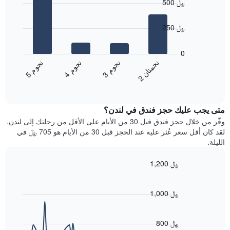
500 ﷼
with
النجوم
4
يتضمن
bars.
250 ﷼
المخطط
1
يعرض
محور
المخطط
0
X
التالي
ن
ن
ن
م
ن
م
ن
م
التي
متوسط
3
ج
و
4
ج
و
5
ج
و
2
ج
م
ت
ا
تعرض
End
سعر
of
فئات
الغرفة
interactive
الفنادق
خلال
chart
بالنجوم.
متى يجب عليك حجز فندق في لندن؟
عطلة
يتضمن
نهاية
وفّر من خلال حجز فندق قبل 30 من الأيام على الأقل من رحلتك إلى لندن.
المخطط
هذا
لقد كان أقل سعر عُثر عليه عند الحجز قبل 30 من الأيام هو 705 ﷼ في
1
الأسبوع
الليلة.
محور
الذي
Y
عُثر
1,200 ﷼
الذي
عليه
يعرض
Line
Chart
خلال
graphic.
chart
متوسط
آخر
with
1,000 ﷼
سعر
3
90
الغرفة
أيام
data
هذه
points.
مع
800 ﷼
الليلة
التصنيف