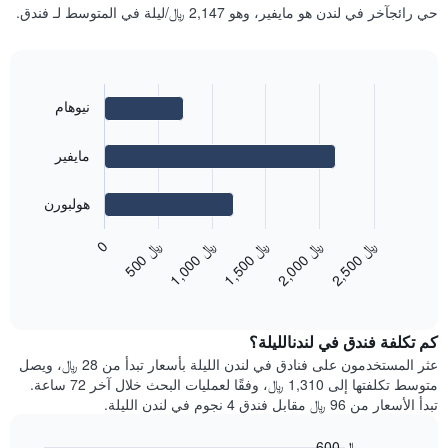
غرفة
حي رائجآخر في لندن هو مايفير، وهو 2,147 ﷼/ليلة في المتوسط ​​لـ فندق.
الذي
كل
يعرض
يوم
متوسط
في
سعر
الأسبوع
غرفة
يتضمن
نيوهام
Bar
Chart
المخطط
graphic.
chart
with
1
3
مايفير
محور
bars.
X
الذي
هولبورن
يعرض
يعرض
المخطط
أيام
﷼
0
﷼
﷼
﷼
﷼
التالي
الأسبوع.
2
,
5
0
0
5
0
0
1
,
0
0
0
1
,
5
0
0
2
,
0
0
0
متوسط
يتضمن
End
سعر
المخطط
of
غرفة
التالي
interactive
في
chart
1
كم تكلفة فندق في لندنالليلة؟
الأحياء
محور
المجاورة
عثر المستخدمون على فنادق في لندن الليلة بأسعار تبدأ من 28 ﷼، ويصل
Y
يتضمن
متوسط تكلفتها إلى 1,310 ﷼، وفقًا لعمليات البحث خلال آخر 72 ساعة.
الذي
المخطط
تبدأ الأسعار من 96 ﷼ مقابل فندق 4 نجوم في لندن الليلة.
يعرض
التالي
متوسط
1
سعر
600 ﷼