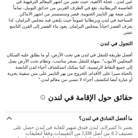
عين لندن ، عجلة الالفية، حيث تعتبر من اشهر المعالم الترفيهية في
العاصمة البريطانية، تقع في الطرف الغربي من حدائق اليوبيل، تماماً
على ضفة نهر التايمز الجنوبية. قصر وستمنستر من اشهر الاماكن
السياحية في لندن وبريطانيا عموماً حيث يلتقي فيه مجلس البرلمان، لذا
يعرف القصر احياناً بمجلس البرلمان. يعود بناء القصر إلى القرن التاسع
عشر.
التجول في لندن
أفضل طريقة للتنقل في لندن هي تحت الأرض، أو ما يطلق عليه السكان
المحليين الأنبوب". سهلة للتنقل بسعر مناسب، ونظام تحت الأرض يصل
إلى جميع النقاط الرئيسية، كما يمكنك استكشاف أحياء لندن النابضة
بالحياة سيرا على الأقدام. الخروج من نهر التايمز على متن سفينة بحرية
أو عبارة أيضا لتكتشف أجزاء لا تنسى من معالم لندن."
حقائق حول الإقامة في لندن
ما أفضل الفنادق في لندن؟
يعتبر ذا كمبرلاند، لندن فندق شهير للغاية في لندن حصل على
تصنيف 8.2 من أصل 7,338 من التقييمات.وفقاً لتعليقات