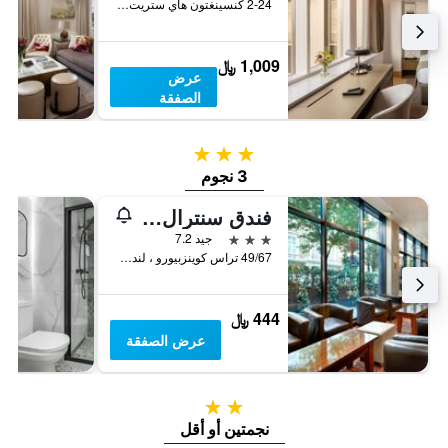
2-24 كنسينغتون هاي ستريت، لندن ، المملكة المتحدة, لندن, المملكة المتحدة
1,009 ﷼
عرض
الصفقة
3 نجوم
3 نجوم
فندق سنترال بارك
3 نجوم
جيد 7.2
49/67 تراس كوينزبيورو ، لندن, لندن, المملكة المتحدة
444 ﷼
عرض الصفقة
2 نجمتين
نجمتين أو أقل