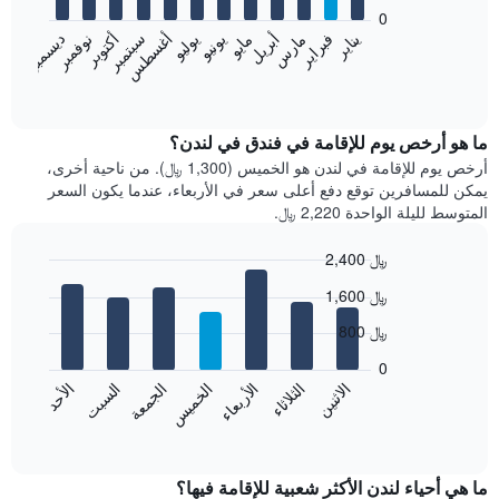
bars.
0
فبراير
مايو
أغسطس
نوفمبر
يناير
أبريل
يوليو
أكتوبر
مارس
يونيو
سبتمبر
ديسمبر
يعرض
المخطط
End
of
التالي
interactive
متوسط
chart
سعر
ما هو أرخص يوم للإقامة في فندق في لندن؟
غرفة
أرخص يوم للإقامة في لندن هو الخميس (1,300 ﷼). من ناحية أخرى،
كل
يمكن للمسافرين توقع دفع أعلى سعر في الأربعاء، عندما يكون السعر
شهر
المتوسط لليلة الواحدة 2,220 ﷼.
يتضمن
المخطط
2,400 ﷼
1
Bar
محور
Chart
1,600 ﷼
graphic.
chart
X
with
الذي
800 ﷼
7
يعرض
bars.
0
الشهور.
الاثنين
الخميس
الأحد
الأربعاء
السبت
الثلاثاء
الجمعة
يتضمن
يعرض
المخطط
المخطط
End
التالي
of
التالي
interactive
1
متوسط
chart
محور
سعر
ما هي أحياء لندن الأكثر شعبية للإقامة فيها؟
Y