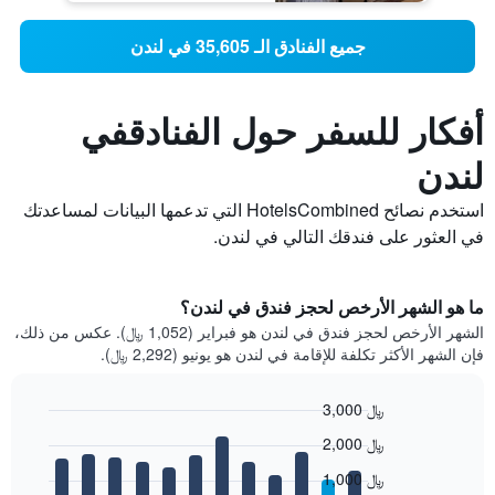
جميع الفنادق الـ 35,605 في لندن
أفكار للسفر حول الفنادقفي
لندن
استخدم نصائح HotelsCombined التي تدعمها البيانات لمساعدتك
في العثور على فندقك التالي في لندن.
ما هو الشهر الأرخص لحجز فندق في لندن؟
الشهر الأرخص لحجز فندق في لندن هو فبراير (1,052 ﷼). عكس من ذلك،
فإن الشهر الأكثر تكلفة للإقامة في لندن هو يونيو (2,292 ﷼).
3,000 ﷼
Bar
Chart
2,000 ﷼
graphic.
chart
with
1,000 ﷼
12