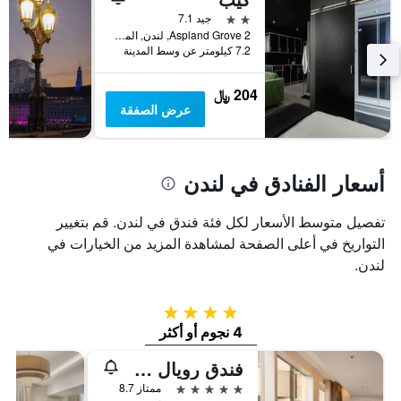
2 نجمتين
جيد 7.1
2 Aspland Grove, لندن, المملكة المتحدة
7.2 كيلومتر عن وسط المدينة
204 ﷼
عرض الصفقة
أسعار الفنادق في لندن
تفصيل متوسط الأسعار لكل فئة فندق في لندن. قم بتغيير
التواريخ في أعلى الصفحة لمشاهدة المزيد من الخيارات في
لندن.
4 نجوم
4 نجوم أو أكثر
فندق رويال جاردن
5 نجوم
ممتاز 8.7