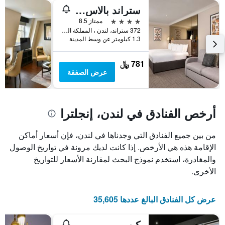
عطلة
المخطط
ستراند بالاس هوتل
نهاية
التالي
1
هذا
4 نجوم
ممتاز 8.5
محور
الأسبوع
372 ستراند، لندن ، المملكة المتحدة, لندن, المملكة المتحدة
Y
خلال
1.3 كيلومتر عن وسط المدينة
آخر
الذي
3
يعرض
781 ﷼
أيام
متوسط
عرض الصفقة
سعر
غرفة
أرخص الفنادق في لندن، إنجلترا
من بين جميع الفنادق التي وجدناها في لندن، فإن أسعار أماكن
الإقامة هذه هي الأرخص. إذا كانت لديك مرونة في تواريخ الوصول
والمغادرة، استخدم نموذج البحث لمقارنة الأسعار للتواريخ
الأخرى.
عرض كل الفنادق البالغ عددها 35,605
كيب