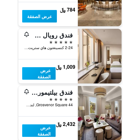
784 ﷼
عرض الصفقة
فندق رويال جاردن
5 نجوم
2-24 كنسينغتون هاي ستريت، لندن ، المملكة المتحدة, لندن, المملكة المتحدة
1,009 ﷼
عرض
الصفقة
فندق بيلتيمور مايفير
5 نجوم
44 Grosvenor Square, لندن, المملكة المتحدة
2,432 ﷼
عرض
الصفقة