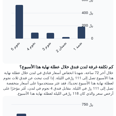
محور
غرفة
Bar
Chart
X
graphic.
chart
الذي
400 ﷼
with
يعرض
5
متوسط
bars.
200 ﷼
سعر
غرفة
يعرض
يتضمن
المخطط
0
المخطط
التالي
ن
م
ن
م
ن
م
ن
ة
ن
ن
التالي
متوسط
3
ج
و
4
ج
و
5
ج
و
1
ج
م
2
ج
م
ت
ا
1
End
سعر
of
محور
الغرفة
interactive
Y
هذه
chart
الذي
كم تكلفة غرفة لندن فندق خلال عطلة نهاية هذا الأسبوع؟
الليلة
يعرض
الذي
خلال آخر 72 ساعة، شهدنا انخفاض أسعار فنادق في لندن خلال عطلة نهاية
الأحياء
عُثر
هذا الأسبوع تصل إلى 111 ﷼في الليلة. إذا كنت تبحث عن فندق ثلاث نجوم
الأكثر
عليه
لعطلة نهاية هذا الأسبوع تحديدًا، فقد عثر مستخدمونا على أسعار منخفضة
شعبية
خلال
تصل إلى 111 ﷼ في الليلة. مقابل فندق 4 نجوم في لندن، عُثر مؤخرًا على
آخر
أرخص سعر والذي كان 118 ﷼في الليلة لعطلة نهاية هذا الأسبوع.
3
أيام
750 ﷼
مع
Bar
Chart
التصنيف
graphic.
chart
حسب