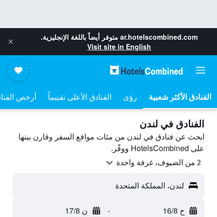
ar.hotelscombined.com
متوفر أيضاً باللغة الإنجليزية.
Visit site in English
رؤى
الفنادق الأعلى تقييماً
أرخص الفنا
الفنادق في لندن
ابحث عن فنادق في لندن من مئات مواقع السفر وقارن بينها
على HotelsCombined ووفّر.
2 من الضيوف، غرفة واحدة
لندن، المملكة المتحدة
ح 16/8
-
ن 17/8