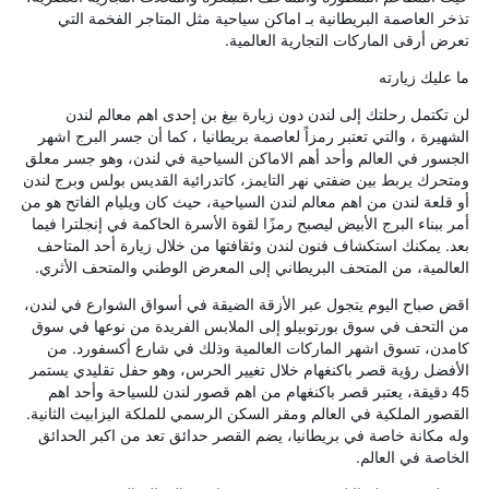
تذخر العاصمة البريطانية بـ اماكن سياحية مثل المتاجر الفخمة التي
تعرض أرقى الماركات التجارية العالمية.
ما عليك زيارته
لن تكتمل رحلتك إلى لندن دون زيارة بيغ بن إحدى اهم معالم لندن
الشهيرة ، والتي تعتبر رمزاً لعاصمة بريطانيا ، كما أن جسر البرج اشهر
الجسور في العالم وأحد أهم الاماكن السياحية في لندن، وهو جسر معلق
ومتحرك يربط بين ضفتي نهر التايمز، كاتدرائية القديس بولس وبرج لندن
أو قلعة لندن من اهم معالم لندن السياحية، حيث كان ويليام الفاتح هو من
أمر ببناء البرج الأبيض ليصبح رمزًا لقوة الأسرة الحاكمة في إنجلترا فيما
بعد. يمكنك استكشاف فنون لندن وثقافتها من خلال زيارة أحد المتاحف
العالمية، من المتحف البريطاني إلى المعرض الوطني والمتحف الأثري.
اقض صباح اليوم يتجول عبر الأزقة الضيقة في أسواق الشوارع في لندن،
من التحف في سوق بورتوبيلو إلى الملابس الفريدة من نوعها في سوق
كامدن، تسوق اشهر الماركات العالمية وذلك في شارع أكسفورد. من
الأفضل رؤية قصر باكنغهام خلال تغيير الحرس، وهو حفل تقليدي يستمر
45 دقيقة، يعتبر قصر باكنغهام من اهم قصور لندن للسياحة وأحد اهم
القصور الملكية في العالم ومقر السكن الرسمي للملكة اليزابيث الثانية.
وله مكانة خاصة في بريطانيا، يضم القصر حدائق تعد من اكبر الحدائق
الخاصة في العالم.