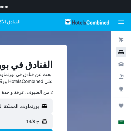
.com
رحلات طيران
فنادق
الفنادق في بو
سيارات
ابحث عن فنادق في بورنماوث
حزم العروض
على HotelsCombined ووفّر.
استكشاف
2 من الضيوف، غرفة واحدة
رحلات
ج 14/8
العَرَبِيَّة