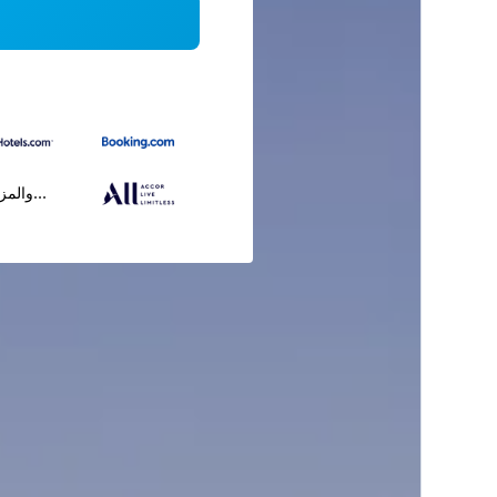
...والمز