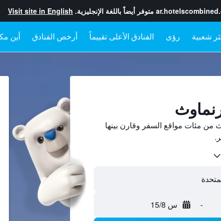
ar.hotelscombined
متوفر أيضاً باللغة الإنجليزية.
Visit site in English
رؤى
الفنادق الأعلى تقييماً
أرخص الفنادق
أين مكا
رنماوث
 من مئات مواقع السفر وقارن بينها
-
س 15/8