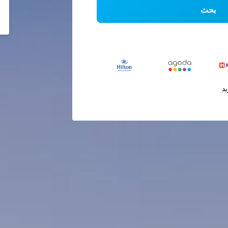
بحث
يد