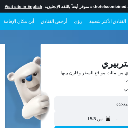
ar.hotelscombined
متوفر أيضاً باللغة الإنجليزية.
Visit site in English
رؤى
أرخص الفنادق
أين مكان الإقامة
تربيري
 من مئات مواقع السفر وقارن بينها
-
س 15/8