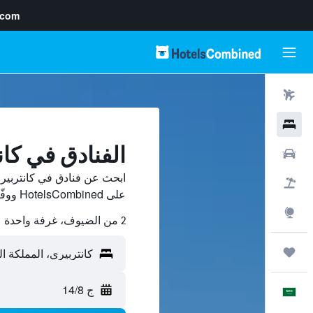
.com
رحلات طيران
فنادق
الفنادق في كان
سيارات
ابحث عن فنادق في كانتربيري
حزم العروض
على HotelsCombined ووفّر.
استكشاف
2 من الضيوف، غرفة واحدة
رحلات
ج 14/8
العَرَبِيَّة