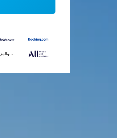
...والمز