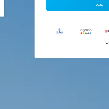
بحث
يد