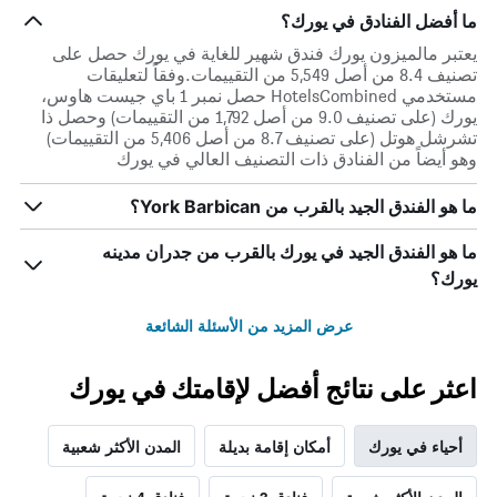
ما أفضل الفنادق في يورك؟
يعتبر مالميزون يورك فندق شهير للغاية في يورك حصل على
تصنيف 8.4 من أصل 5,549 من التقييمات.وفقاً لتعليقات
مستخدمي HotelsCombined حصل نمبر 1 باي جيست هاوس،
يورك (على تصنيف 9.0 من أصل 1,792 من التقييمات) وحصل ذا
تشرشل هوتل (على تصنيف 8.7 من أصل 5,406 من التقييمات)
وهو أيضاً من الفنادق ذات التصنيف العالي في يورك
ما هو الفندق الجيد بالقرب من York Barbican؟
ما هو الفندق الجيد في يورك بالقرب من جدران مدينه
يورك؟
عرض المزيد من الأسئلة الشائعة
اعثر على نتائج أفضل لإقامتك في يورك
أحياء في يورك
أمكان إقامة بديلة
المدن الأكثر شعبية