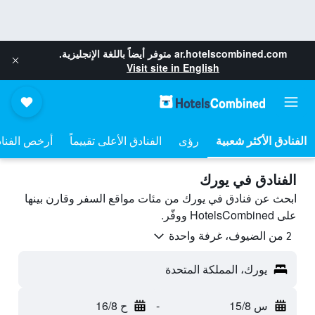
ar.hotelscombined.com
متوفر أيضاً باللغة الإنجليزية.
Visit site in English
رؤى
الفنادق الأعلى تقييماً
أرخص الفنا
الفنادق في يورك
ابحث عن فنادق في يورك من مئات مواقع السفر وقارن بينها
على HotelsCombined ووفّر.
2 من الضيوف، غرفة واحدة
يورك، المملكة المتحدة
س 15/8
-
ح 16/8