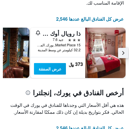
عدد
يعرض
الإقامة المناسب لك.
الأيام
متوسط
قبل
سعر
غرفة
الإقامة
عرض كل الفنادق البالغ عددها 2,546
في
يتضمن
عطلة
المخطط
ذا رويال أوك هوتل
نهاية
التالي
1
هذا
3 نجوم
جيد 7.6
محور
الأسبوع
15 Market Place, يورك, المملكة المتحدة
Y
خلال
32.2 كيلومتر عن وسط المدينة
آخر
الذي
3
يعرض
373 ﷼
أيام
متوسط
عرض الصفقة
سعر
غرفة
أرخص الفنادق في يورك، إنجلترا
هذه هي أقل الأسعار التي وجدناها للفنادق في يورك في الوقت
الحالي. فكر بتواريخ بديلة إن كان ذلك ممكنًا لمقارنة الأسعار.
عرض كل الفنادق البالغ عددها 2,546