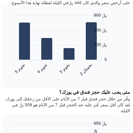
آخر
على أرخص سعر والذي كان 446 ﷼في الليلة لعطلة نهاية هذا الأسبوع.
غرفة
3
أيام
900 ﷼
مع
Bar
Chart
التصنيف
graphic.
chart
حسب
600 ﷼
with
النجوم
4
يتضمن
bars.
300 ﷼
المخطط
1
يعرض
محور
المخطط
0
X
التالي
ن
ن
ن
م
ن
م
ن
م
التي
متوسط
3
ج
و
4
ج
و
5
ج
و
2
ج
م
ت
ا
تعرض
End
سعر
of
فئات
الغرفة
interactive
الفنادق
خلال
chart
بالنجوم.
متى يجب عليك حجز فندق في يورك؟
عطلة
يتضمن
نهاية
وفّر من خلال حجز فندق قبل 7 من الأيام على الأقل من رحلتك إلى يورك.
المخطط
هذا
لقد كان أقل سعر عُثر عليه عند الحجز قبل 7 من الأيام هو 509 ﷼ في
1
الأسبوع
الليلة.
محور
الذي
Y
عُثر
650 ﷼
الذي
عليه
يعرض
Line
Chart
خلال