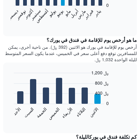
bars.
0
فبراير
مايو
أغسطس
نوفمبر
يناير
أبريل
يوليو
أكتوبر
مارس
يونيو
سبتمبر
ديسمبر
يعرض
المخطط
End
of
التالي
interactive
متوسط
chart
سعر
ما هو أرخص يوم للإقامة في فندق في يورك؟
غرفة
أرخص يوم للإقامة في يورك هو الاثنين (392 ﷼). من ناحية أخرى، يمكن
كل
للمسافرين توقع دفع أعلى سعر في الخميس، عندما يكون السعر المتوسط
شهر
لليلة الواحدة 1,032 ﷼.
يتضمن
المخطط
1,200 ﷼
1
Bar
محور
Chart
800 ﷼
graphic.
chart
X
with
الذي
400 ﷼
7
يعرض
bars.
0
الشهور.
الاثنين
الخميس
الأحد
الأربعاء
السبت
الثلاثاء
الجمعة
يتضمن
يعرض
المخطط
المخطط
End
التالي
of
التالي
interactive
1
متوسط
chart
محور
سعر
كم تكلفة فندق في يوركالليلة؟
Y