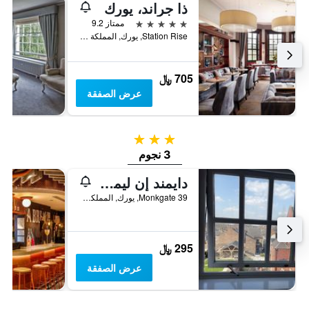
ذا جراند، يورك
5 نجوم
ممتاز 9.2
Station Rise, يورك, المملكة المتحدة
705 ﷼
عرض الصفقة
3 نجوم
3 نجوم
دايمند إن ليميتيد
39 Monkgate, يورك, المملكة المتحدة
295 ﷼
عرض الصفقة