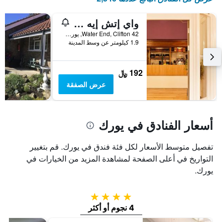
واي إتش إيه يورك - هوستل
42 Water End, Clifton, يورك, المملكة المتحدة
1.9 كيلومتر عن وسط المدينة
192 ﷼
عرض الصفقة
أسعار الفنادق في يورك
تفصيل متوسط الأسعار لكل فئة فندق في يورك. قم بتغيير
التواريخ في أعلى الصفحة لمشاهدة المزيد من الخيارات في
يورك.
4 نجوم
4 نجوم أو أكثر