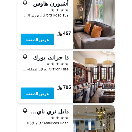
أشبورن هاوس
4 نجوم
139 Fulford Road, يورك, المملكة المتحدة
457 ﷼
عرض الصفقة
ذا جراند، يورك
5 نجوم
Station Rise, يورك, المملكة المتحدة
705 ﷼
عرض الصفقة
دابل تري باي هيلتون يورك
4 نجوم
St Maurices Road, يورك, المملكة المتحدة