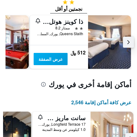
2 نجمتين
نجمتين أو أقل
ذا كوينز هوتل آند فيكتوريا كلويسترز
2 نجمتين
ممتاز 8.2
Queens Staith, يورك, المملكة المتحدة
512 ﷼
عرض الصفقة
أماكن إقامة أخرى في يورك
عرض كافة أماكن إقامة 2,546
سانت ماريز جيست هاوس
17 Longfield Terrace, يورك, المملكة المتحدة
1.0 كيلومتر عن وسط المدينة