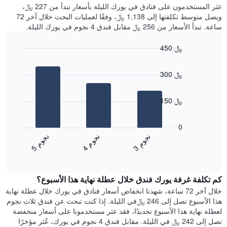
غرفة
عثر المستخدمون على فنادق في يورك الليلة بأسعار تبدأ من 227 ﷼،
الذي
كل
ويصل متوسط تكلفتها إلى 1,138 ﷼، وفقًا لعمليات البحث خلال آخر 72
يعرض
يوم
ساعة. تبدأ الأسعار من 256 ﷼ مقابل فندق 4 نجوم في يورك الليلة.
متوسط
في
سعر
الأسبوع
450 ﷼
غرفة
يتضمن
Bar
المخطط
Chart
graphic.
chart
1
300 ﷼
with
محور
3
X
bars.
الذي
150 ﷼
يعرض
يعرض
أيام
المخطط
0
الأسبوع.
التالي
ن
م
ن
م
ن
م
يتضمن
متوسط
4
ج
و
3
ج
و
5
ج
و
المخطط
End
سعر
of
التالي
الغرفة
interactive
1
هذه
chart
محور
كم تكلفة غرفة يورك فندق خلال عطلة نهاية هذا الأسبوع؟
الليلة
Y
الذي
خلال آخر 72 ساعة، شهدنا انخفاض أسعار فنادق في يورك خلال عطلة نهاية
الذي
عُثر
هذا الأسبوع تصل إلى 246 ﷼في الليلة. إذا كنت تبحث عن فندق ثلاث نجوم
يعرض
عليه
لعطلة نهاية هذا الأسبوع تحديدًا، فقد عثر مستخدمونا على أسعار منخفضة
متوسط
خلال
تصل إلى 242 ﷼ في الليلة. مقابل فندق 4 نجوم في يورك، عُثر مؤخرًا
سعر