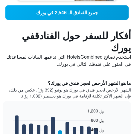
جميع الفنادق الـ 2,546 في يورك
أفكار للسفر حول الفنادقفي
يورك
استخدم نصائح HotelsCombined التي تدعمها البيانات لمساعدتك
في العثور على فندقك التالي في يورك.
ما هو الشهر الأرخص لحجز فندق في يورك؟
الشهر الأرخص لحجز فندق في يورك هو يونيو (392 ﷼). عكس من ذلك،
فإن الشهر الأكثر تكلفة للإقامة في يورك هو ديسمبر (1,032 ﷼).
1,200 ﷼
Bar
Chart
800 ﷼
graphic.
chart
with
400 ﷼
12