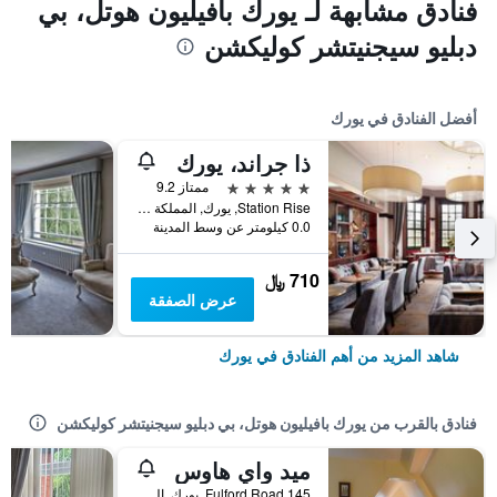
فنادق مشابهة لـ يورك بافيليون هوتل، بي
دبليو سيجنيتشر كوليكشن
أفضل الفنادق في يورك
ذا جراند، يورك
5 نجوم
ممتاز 9.2
Station Rise, يورك, المملكة المتحدة
0.0 كيلومتر عن وسط المدينة
710 ﷼
عرض الصفقة
شاهد المزيد من أهم الفنادق في يورك
فنادق بالقرب من يورك بافيليون هوتل، بي دبليو سيجنيتشر كوليكشن
ميد واي هاوس
145 Fulford Road, يورك, المملكة المتحدة