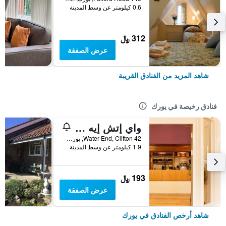
0.6 كيلومتر عن وسط المدينة
312 ﷼
عرض الصفقة
شاهد المزيد من الفنادق القريبة
فنادق رخيصة في يورك
واي إتش إيه يورك - هوستل
42 Water End, Clifton, يورك, المملكة المتحدة
1.9 كيلومتر عن وسط المدينة
193 ﷼
عرض الصفقة
شاهد أرخص الفنادق في يورك