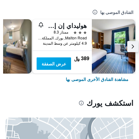
الفنادق الموصى بها
هوليداي إن إكسبرس يوي ركبيباي آيتش جي
3 نجوم
ممتاز 8.3
Malton Road, يورك, المملكة المتحدة
4.9 كيلومتر عن وسط المدينة
389 ﷼
عرض الصفقة
مشاهدة الفنادق الأخرى الموصى بها
استكشف يورك