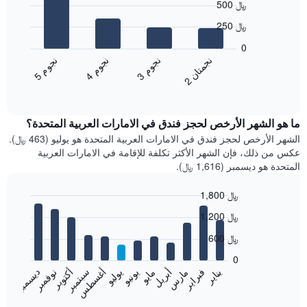
500 ﷼
graphic.
chart
with
250 ﷼
4
bars.
0
ن
ن
ن
م
ن
م
ن
م
يعرض
3
ج
و
4
ج
و
5
ج
و
2
ج
م
ت
ا
المخطط
End
of
التالي
interactive
متوسط
chart
سعر
ما هو الشهر الأرخص لحجز فندق في الامارات العربية المتحدة؟
غرفة
الشهر الأرخص لحجز فندق في الامارات العربية المتحدة هو يوليو (463 ﷼).
مزدوجة
عكس من ذلك، فإن الشهر الأكثر تكلفة للإقامة في الامارات العربية
خلال
المتحدة هو ديسمبر (1,616 ﷼).
آخر
3
1,800 ﷼
أيام
Bar
مع
Chart
1,200 ﷼
graphic.
chart
التصنيف
with
600 ﷼
حسب
12
النجوم
bars.
0
يتضمن
فبراير
مايو
أغسطس
نوفمبر
يناير
أبريل
يوليو
أكتوبر
مارس
يونيو
سبتمبر
ديسمبر
المخطط
يعرض
1
المخطط
End
محور
of