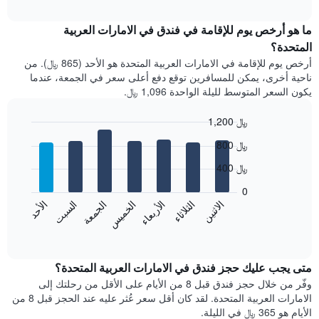
التالي
interactive
X
متوسط
chart
الذي
سعر
ما هو أرخص يوم للإقامة في فندق في الامارات العربية
يعرض
غرفة
المتحدة؟
فئات
كل
أرخص يوم للإقامة في الامارات العربية المتحدة هو الأحد (865 ﷼). من
الفنادق
شهر
ناحية أخرى، يمكن للمسافرين توقع دفع أعلى سعر في الجمعة، عندما
بالنجوم.
يتضمن
يتضمن
يكون السعر المتوسط لليلة الواحدة 1,096 ﷼.
المخطط
المخطط
1
1
1,200 ﷼
محور
محور
X
Bar
Chart
800 ﷼
Y
graphic.
الذي
chart
الذي
with
يعرض
400 ﷼
يعرض
7
الشهور.
bars.
متوسط
يتضمن
0
سعر
المخطط
الاثنين
الخميس
الأحد
الأربعاء
السبت
الثلاثاء
الجمعة
يعرض
الغرفة
التالي
المخطط
هذه
End
1
of
التالي
الليلة
محور
interactive
متوسط
الذي
chart
Y
سعر
متى يجب عليك حجز فندق في الامارات العربية المتحدة؟
عُثر
الذي
غرفة
عليه
وفّر من خلال حجز فندق قبل 8 من الأيام على الأقل من رحلتك إلى
يعرض
كل
خلال
الامارات العربية المتحدة. لقد كان أقل سعر عُثر عليه عند الحجز قبل 8 من
متوسط
يوم
آخر
سعر
الأيام هو 365 ﷼ في الليلة.