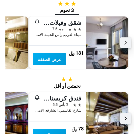
3 نجوم
3 نجوم
شقق وفيلات جنة الفندقية
3 نجوم
جيد 7.5
ميناء العرب, رأس الخيمة, الامارات العربية المتحدة
181 ﷼
عرض الصفقة
2 نجمتين
نجمتين أو أقل
فندق كريستال بلازا
2 نجمتين
لا بأس 5.6
شارع القاسمي, الشارقة, الامارات العربية المتحدة
78 ﷼