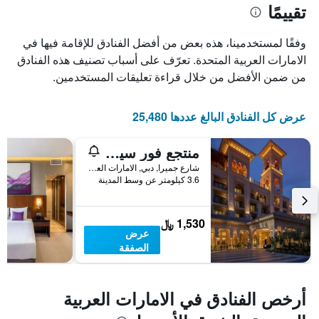
تقييمًا
X
الذي
يعرض
وفقًا لمستخدمينا، هذه بعض من أفضل الفنادق للإقامة فيها في
عدد
الامارات العربية المتحدة. تعرّف على أسباب تصنيف هذه الفنادق
الأيام
من ضمن الأفضل من خلال قراءة تعليقات المستخدمين.
قبل
الإقامة
يتضمن
عرض كل الفنادق البالغ عددها 25,480
المخطط
التالي
1
منتجع فور سيزونز دبي في جميرا بيتش
محور
شارع جميرا, دبي, الامارات العربية المتحدة
Y
3.6 كيلومتر عن وسط المدينة
الذي
يعرض
متوسط
1,530 ﷼
سعر
عرض
غرفة
الصفقة
أرخص الفنادق في الامارات العربية