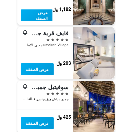
1,182 ﷼
عرض
الصفقة
فايف قرية جميرا
5 نجوم
Jumeirah Village, دبي, الامارات العربية المتحدة
203 ﷼
عرض الصفقة
سوفيتيل جميرا بيتش دبي
5 نجوم
جميرا بيتش ريزيدينس, قبالة الشاطىء, مرسى دبي, دبي, الامارات العربية المتحدة
425 ﷼
عرض الصفقة