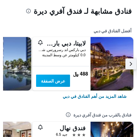
فنادق مشابهة لـ فندق آفري ديرة
أفضل الفنادق في دبي
لابيتا، دبي باركس آند ريزورتس، أوتوغراف كوليكشن
دبي باركس اند رسرورتس, شارع الشيخ زايد, دبي, الامارات العربية المتحدة
0.0 كيلومتر عن وسط المدينة
488 ﷼
عرض الصفقة
شاهد المزيد من أهم الفنادق في دبي
فنادق بالقرب من فندق آفري ديرة
فندق نهال
3 نجوم
جيد 6.5