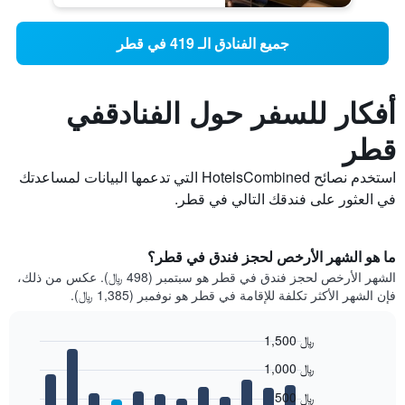
جميع الفنادق الـ 419 في قطر
أفكار للسفر حول الفنادقفي
قطر
استخدم نصائح HotelsCombined التي تدعمها البيانات لمساعدتك
في العثور على فندقك التالي في قطر.
ما هو الشهر الأرخص لحجز فندق في قطر؟
الشهر الأرخص لحجز فندق في قطر هو سبتمبر (498 ﷼). عكس من ذلك،
فإن الشهر الأكثر تكلفة للإقامة في قطر هو نوفمبر (1,385 ﷼).
1,500 ﷼
Bar
Chart
1,000 ﷼
graphic.
chart
with
500 ﷼
12