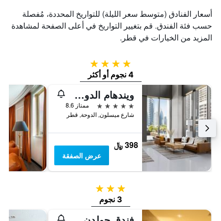
أسعار الفنادق (متوسط سعر الليلة) للتواريخ المحددة، مُفصلة
حسب فئة الفندق. قم بتغيير التواريخ في أعلى الصفحة لمشاهدة
المزيد من الخيارات في قطر.
4 نجوم
4 نجوم أو أكثر
ويندهام الدوحة ويست باي
5 نجوم
ممتاز 8.6
شارع ميسلون, الدوحة, قطر
398 ﷼
عرض الصفقة
3 نجوم
3 نجوم
فندق جولدن أوشن