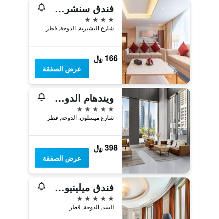
فندق سنشري الدوحة
4 نجوم
شارع البشيرية, الدوحة, قطر
166 ﷼
عرض الصفقة
ويندهام الدوحة ويست باي
5 نجوم
شارع ميسلون, الدوحة, قطر
398 ﷼
عرض الصفقة
فندق ميلينيوم الدوحة
5 نجوم
السد, الدوحة, قطر