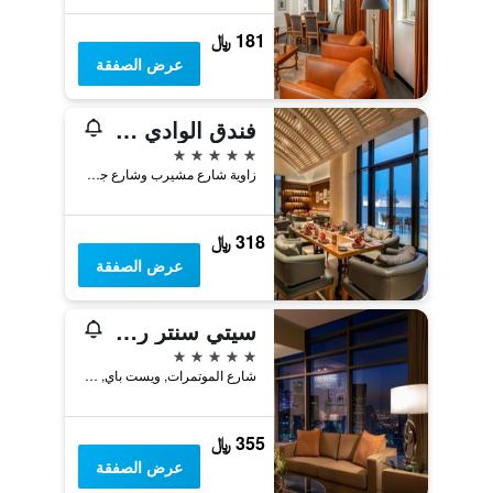
181 ﷼
عرض الصفقة
فندق الوادي الدوحة - إم جاليري
5 نجوم
زاوية شارع مشيرب وشارع جاسم بن محمد ، مشيرب وسط الدوحة, الدوحة, قطر
318 ﷼
عرض الصفقة
سيتي سنتر روتانا الدوحة
5 نجوم
شارع الموتمرات, ويست باي, الدوحة, قطر
355 ﷼
عرض الصفقة