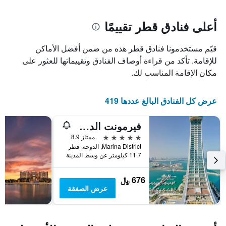
سعر
يتضمن
غرفة
المخطط
1
أعلى فنادق قطر تقييمًا
محور
X
قيّم مستخدمونا فنادق قطر هذه من ضمن أفضل الأماكن
الذي
يعرض
للإقامة. تأكد من قراءة أوصاف الفنادق وتقييماتها للعثور على
عدد
مكان الإقامة المناسب لك.
الأيام
قبل
الإقامة
عرض كل الفنادق البالغ عددها 419
يتضمن
المخطط
فيرمونت الدوحة
التالي
1
5 نجوم
ممتاز 8.9
محور
Marina District, الدوحة, قطر
Y
11.7 كيلومتر عن وسط المدينة
الذي
يعرض
676 ﷼
متوسط
عرض الصفقة
سعر
غرفة