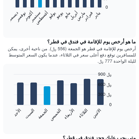
bars.
0
فبراير
مايو
أغسطس
نوفمبر
يناير
أبريل
يوليو
أكتوبر
مارس
يونيو
سبتمبر
ديسمبر
يعرض
المخطط
End
of
التالي
interactive
متوسط
chart
سعر
ما هو أرخص يوم للإقامة في فندق في قطر؟
غرفة
أرخص يوم للإقامة في قطر هو الجمعة (556 ﷼). من ناحية أخرى، يمكن
كل
للمسافرين توقع دفع أعلى سعر في الثلاثاء، عندما يكون السعر المتوسط
شهر
لليلة الواحدة 777 ﷼.
يتضمن
المخطط
900 ﷼
1
Bar
محور
Chart
600 ﷼
graphic.
chart
X
with
الذي
300 ﷼
7
يعرض
bars.
0
الشهور.
الاثنين
الثلاثاء
الأربعاء
الخميس
الجمعة
السبت
الأحد
يتضمن
يعرض
المخطط
المخطط
End
التالي
of
التالي
interactive
1
متوسط
chart
محور
سعر
متى يجب عليك حجز فندق في قطر؟