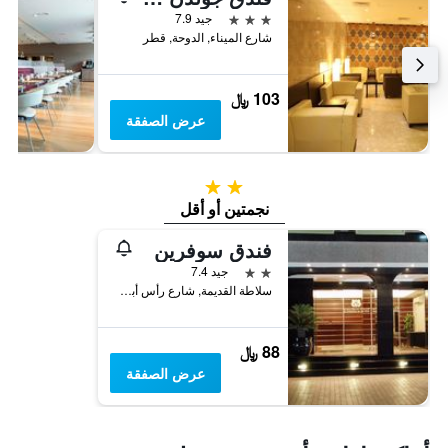
3 نجوم
جيد 7.9
شارع الميناء, الدوحة, قطر
103 ﷼
عرض الصفقة
2 نجمتين
نجمتين أو أقل
فندق سوفرين
2 نجمتين
جيد 7.4
سلاطة القديمة, شارع رأس أبو عبود,اشارة صنعاء, ص.ب 18141, الدوحة, قطر
88 ﷼
عرض الصفقة