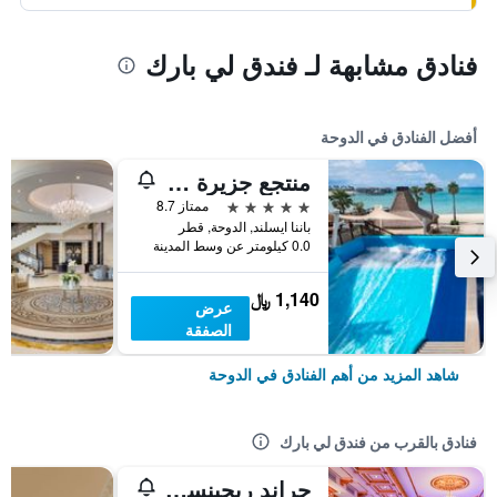
فنادق مشابهة لـ فندق لي بارك
أفضل الفنادق في الدوحة
منتجع جزيرة البنانا في الدوحة بإدارة أنانتارا
5 نجوم
ممتاز 8.7
باننا ايسلند, الدوحة, قطر
0.0 كيلومتر عن وسط المدينة
1,140 ﷼
عرض
الصفقة
شاهد المزيد من أهم الفنادق في الدوحة
فنادق بالقرب من فندق لي بارك
جراند ريجينسى الدوحه، مجموعة العلامة التجارية من ويندهام