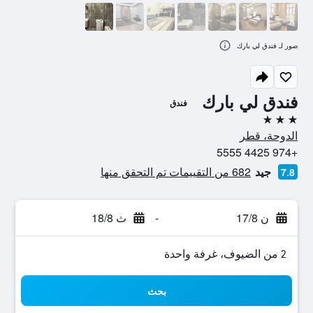
صور لـ فندق لي بارك
فندق لي بارك
فندق
3 نجوم
الدوحة، قطر
+974 4425 5555
جيد
682 من التقييمات تم التحقق منها
7.8
ن 17/8
-
ث 18/8
2 من الضيوف، غرفة واحدة
بحث