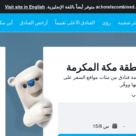
ar.hotelscombined
متوفر أيضاً باللغة الإنجليزية.
Visit site in English
رؤى
الفنادق الأعلى تقييماً
أرخص الفنادق
أين مكا
طقة مكة المكرمة
ة فنادق من مئات مواقع السفر على
-
س 15/8