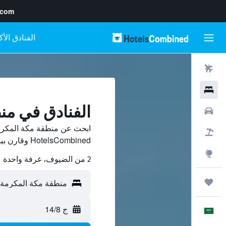
.com
رحلات طيران
فنادق
الفنادق في من
سيارات
ابحث عن منطقة مكة المكرم
حزم العروض
HotelsCombined وقارن بينها ووفّر.
استكشاف
2 من الضيوف، غرفة واحدة
رحلات
ج 14/8
العَرَبِيَّة