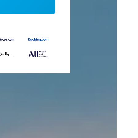
...والمز