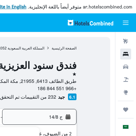
ar.hotelscombined.com
متوفر أيضاً باللغة الإنجليزية.
site in English
رحلات طيران
الصفحة الرئيسية
المملكة العربية السعودية
,052
فنادق
فندق سنود العزيزية
سيارات
نجمة واحدة
حزم العروض
طريق الطائف 6413, 21955, مكة المكرمة, منطقة مكة المكرمة, المملكة العربية السعودية
+966 551 844 186
استكشاف
جيد
232 من التقييمات تم التحقق منها
6.1
رحلات
ج 14/8
-
العَرَبِيَّة
2 من الضيوف، غرفة واحدة