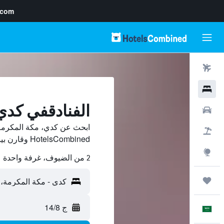
.com
رحلات طيران
فنادق
الفنادقفي كدي
سيارات
ابحث عن كدي، مكة المكرمة
حزم العروض
HotelsCombined وقارن بينها ووفّر.
استكشاف
2 من الضيوف، غرفة واحدة
رحلات
ج 14/8
العَرَبِيَّة