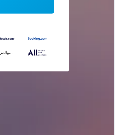
...والمز