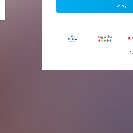
بحث
يد