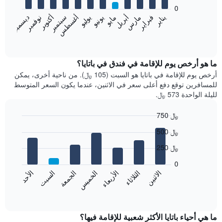
bars.
0
فبراير
مايو
أغسطس
نوفمبر
يناير
أبريل
يوليو
أكتوبر
مارس
يونيو
سبتمبر
ديسمبر
يعرض
المخطط
End
of
التالي
interactive
متوسط
chart
سعر
ما هو أرخص يوم للإقامة في فندق في باتايا؟
غرفة
أرخص يوم للإقامة في باتايا هو السبت (105 ﷼). من ناحية أخرى، يمكن
كل
للمسافرين توقع دفع أعلى سعر في الاثنين، عندما يكون السعر المتوسط
شهر
لليلة الواحدة 573 ﷼.
يتضمن
المخطط
750 ﷼
1
Bar
محور
Chart
500 ﷼
graphic.
chart
X
with
الذي
250 ﷼
7
يعرض
bars.
0
الشهور.
الاثنين
الثلاثاء
الأربعاء
الخميس
الجمعة
السبت
الأحد
يتضمن
يعرض
المخطط
المخطط
End
التالي
of
التالي
interactive
1
متوسط
chart
محور
سعر
ما هي أحياء باتايا الأكثر شعبية للإقامة فيها؟
Y