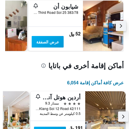
شيابون أن
383/78 Moo 9 Soi Chaiyapoon, Third Road Soi 25, باتايا, تايلاند
52 ﷼
عرض الصفقة
أماكن إقامة أخرى في باتايا
عرض كافة أماكن إقامة 6,054
أردين هوتل آند ريزيدنس
4 نجوم
ممتاز 9.3
42/111 Pattaya Klang Soi 12 Road, باتايا, تايلاند
0.5 كيلومتر عن وسط المدينة
191 ﷼