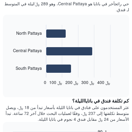
غرفة
حي رائجآخر في باتايا هو Central Pattaya، وهو 289 ﷼/ليلة في المتوسط ​​
الذي
كل
لـ فندق.
يعرض
يوم
متوسط
في
سعر
الأسبوع
غرفة
يتضمن
Bar
Chart
North Pattaya
المخطط
graphic.
chart
with
1
3
محور
bars.
Central Pattaya
X
الذي
يعرض
يعرض
المخطط
South Pattaya
أيام
التالي
الأسبوع.
متوسط
يتضمن
400 ﷼
300 ﷼
200 ﷼
100 ﷼
0
End
سعر
المخطط
of
غرفة
التالي
interactive
في
chart
1
كم تكلفة فندق في باتاياالليلة؟
الأحياء
محور
المجاورة
عثر المستخدمون على فنادق في باتايا الليلة بأسعار تبدأ من 18 ﷼، ويصل
Y
يتضمن
متوسط تكلفتها إلى 237 ﷼، وفقًا لعمليات البحث خلال آخر 72 ساعة. تبدأ
الذي
المخطط
الأسعار من 24 ﷼ مقابل فندق 4 نجوم في باتايا الليلة.
يعرض
التالي
متوسط
1
سعر
90 ﷼