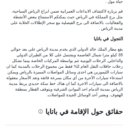
حياة مول .
قم بزيارة لاكتشاف الابداعات العمرانية ضمن ابراج الرياض السياحية،
مثل برج المملكة في الرياض حيث يمكنكم الاستمتاع ببعض الأنشطة
والفعاليات، بالاضافة الى برج الفيصلية مع سحر الإطلالات الخلابة على
مدينة الرياض .
التجول في باتايا
يقع مطار الملك خالد الدولي الذي يخدم مدينة الرياض علي بعد حوالي
35 كيلو مترا شمال العاصمة ويشتمل على كلا من الطيران الدولي
والداخلي, الرحلات اليومية تتم بواسطة المركبات الخاصة بينما تشكل
رحلات حافلات النقل العام 2% فقط من مجموع الرحلات بالمدينة كما ان
سيارات الليموزين هي احدى وسائل المواصلات المميزة بالرياض ويمكن
استدعاء سيارات الأجرة من أي مكان بسرعة فائقة وتعد الأسعار معقولة
بالاضافة الى سيارات الاجرة كما ان هناك خط سكة حديدي يربط مدينة
الرياض بمدينة الدمام احد الموانئ الشرقية ويتوقف القطار بمنطقة
الهفوف. ويعتبر أحد الوسائل الجيدة للمواصلات.
حقائق حول الإقامة في باتايا