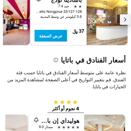
2 نجمتين
جيد 7.4
33/127-128 Moo 10 Soi Lk Metro Nongprue, باتايا, تايلاند
0.6 كيلومتر عن وسط المدينة
37 ﷼
عرض الصفقة
أسعار الفنادق في باتايا
نظرة عامة على متوسط أسعار الفنادق في باتايا حسب فئة
الفندق. قم بتغيير التواريخ في أعلى الصفحة لمشاهدة المزيد من
الخيارات في باتايا.
4 نجوم
4 نجوم أو أكثر
هوليداي إن باتايا
5 نجوم
ممتاز 9.0