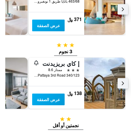
463/68 باتايا طريق 1 نونغبرو بانغلامونغ, باتايا, تايلاند
371 ﷼
عرض الصفقة
3 نجوم
3 نجوم
إ كاي بريزيدنت
3 نجوم
ممتاز 8.6
340/123 Moo 9, Pattaya 3rd Road, باتايا, تايلاند
138 ﷼
عرض الصفقة
2 نجمتين
نجمتين أو أقل