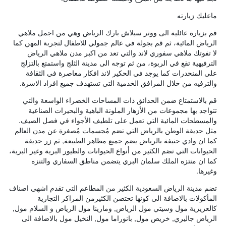
ماعليك زيارته
قم بزيارة عائلية الى ووتر سبلاش بارك الرياض وهي من اجمل ملاهي
الرياض المائية، ثم قم بجولة في عالم جمولي للاطفال لتجربة المهن كما
لا تفوتك ملاهي سفوري لاند والتي تعد من اكبر مدن ملاهي الرياض
الترفيهية تقع في الربوة، من ثم توجه الى مدينة الثلج واستمتع بالتزلج
على المنحدرات كما يوجد في الحكير لاند افكار معاصرة في الثقافة
والترفيه من خلال المرافق الخدمية التي تستهدف جميع افراد الاسرة.
قم بالاستمتاع ضمن الحدائق ذات المساحات الخضراء الواسعة والتي
تتواجد بها مجموعات من الأزهار الملونة الباهية والبحيرات الصناعية
والمسطحات المائية التي تعمل على تلطيف الأجواء في فصل الصيف.
مثل حديقة الوطن بالرياض التي تضم مُجسمات مُصغرة عن مدن العالم
كما ان وادي حنيفة بالرياض يضم جميع مظاهر الطبيعة, ثم زر حديقة
الحيوانات التي تضم الكثير من أنواع الحيوانات والطيور البرية وغير البرية،
كما ان منتزه الملك سلمان البري يتضمن مناطق السفاري والتنزه
وغيرها.
تضم مدينة الرياض السعودية الكثير من المطاعم التي تقدم اشهى اصناف
المأكولات بالاضافة الى كونها تحتضن الكثيرمن المراكز التجارية
كالعزيزية مول وسيتي مول الرياض, ومارينا مول الرياض و السلام مول,
الرياض جاليري, خريص مول, بانوراما مول, النخيل مول بالاضافة الى