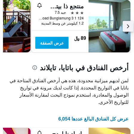
عطلة
المخطط
منتجع ذا بيتش فرونت، باتايا
نهاية
التالي
1
هذا
3 نجوم
جيد 7.5
محور
الأسبوع
124 1 3 Moo9 Soi 4 Beach Road Bunglamung, باتايا, تايلاند
Y
خلال
1.2 كيلومتر عن وسط المدينة
آخر
الذي
3
يعرض
89 ﷼
أيام
متوسط
عرض الصفقة
سعر
غرفة
أرخص الفنادق في باتايا، تايلاند
لمن لديهم ميزانية محدودة، هذه هي أرخص الفنادق المتاحة في
باتايا في التواريخ المحددة. إذا كانت لديك مرونة في تواريخ
الوصول والمغادرة، استخدم نموذج البحث لمقارنة الأسعار
للتواريخ الأخرى.
عرض كل الفنادق البالغ عددها 6,054
باسادينا لودج