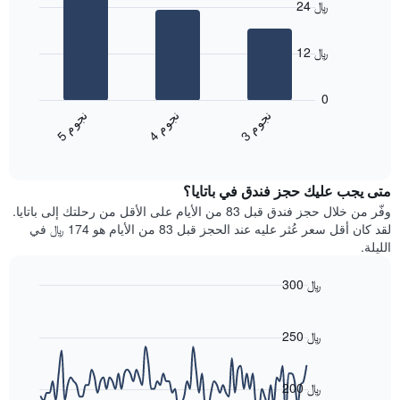
24 ﷼
with
النجوم
3
يتضمن
bars.
المخطط
12 ﷼
1
يعرض
محور
المخطط
0
X
التالي
ن
م
ن
م
ن
م
التي
متوسط
3
ج
و
4
ج
و
5
ج
و
تعرض
End
سعر
of
فئات
الغرفة
interactive
الفنادق
خلال
chart
بالنجوم.
متى يجب عليك حجز فندق في باتايا؟
عطلة
يتضمن
نهاية
وفّر من خلال حجز فندق قبل 83 من الأيام على الأقل من رحلتك إلى باتايا.
المخطط
هذا
لقد كان أقل سعر عُثر عليه عند الحجز قبل 83 من الأيام هو 174 ﷼ في
1
الأسبوع
الليلة.
محور
الذي
Y
عُثر
300 ﷼
الذي
عليه
يعرض
Line
Chart
خلال
graphic.
chart
متوسط
آخر
with
250 ﷼
سعر
3
90
الغرفة
أيام
data
هذه
points.
مع
200 ﷼
الليلة
التصنيف