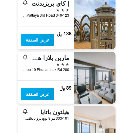
إ كاي بريزيدنت
3 نجوم
340/123 Moo 9, Pattaya 3rd Road, باتايا, تايلاند
138 ﷼
عرض الصفقة
مارين بلازا هوتل باتايا
3 نجوم
200 Moo 10 Phratamnak Rd, باتايا, تايلاند
89 ﷼
عرض الصفقة
هيلتون باتايا
333/101 مو 9 نونغ برو بانغلامونغ, باتايا, تايلاند