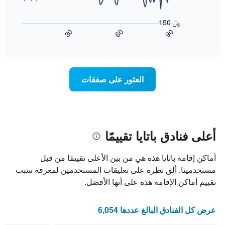
الذي
حسب
يعرض
عُثر
النجوم
المخطط
150 ﷼
عليه
التالي
يتضمن
90
30
60
خلال
كيفية
المخطط
End
آخر
of
1
تغير
interactive
3
سعر
محور
chart
أيام
X
غرفة
عند
الذي
العثور على صفقات
يعرض
اقتراب
تاريخ
فئات
الإقامة
الفنادق
يتضمن
بالنجوم.
يتضمن
المخطط
1
المخطط
أعلى فنادق باتايا تقييمًا
1
محور
X
محور
أماكن إقامة باتايا هذه هي من بين الأعلى تقييمًا من قبل
Y
الذي
الذي
يعرض
مستخدمينا. ألق نظرة على تعليقات المستخدمين لمعرفة سبب
عدد
يعرض
تقييم أماكن الإقامة هذه على أنها الأفضل.
الأيام
متوسط
قبل
سعر
غرفة
الإقامة
عرض كل الفنادق البالغ عددها 6,054
في
يتضمن