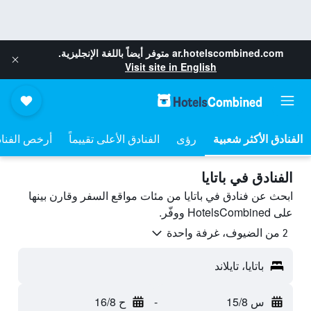
ar.hotelscombined.com
متوفر أيضاً باللغة الإنجليزية.
Visit site in English
رؤى
الفنادق الأعلى تقييماً
أرخص الفنا
الفنادق في باتايا
ابحث عن فنادق في باتايا من مئات مواقع السفر وقارن بينها
على HotelsCombined ووفّر.
2 من الضيوف، غرفة واحدة
باتايا، تايلاند
س 15/8
-
ح 16/8