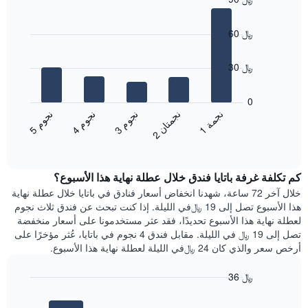
محور
غرفة
Bar
Chart
X
graphic.
chart
الذي
60 ﷼
with
يعرض
5
متوسط
bars.
30 ﷼
سعر
غرفة
يعرض
يتضمن
المخطط
0
المخطط
التالي
ن
م
ن
ن
ن
ة
ن
م
ن
م
التالي
متوسط
3
ج
و
1
ج
م
5
ج
و
4
ج
و
2
ج
م
ت
ا
1
End
سعر
of
محور
الغرفة
interactive
Y
هذه
chart
الذي
كم تكلفة غرفة باتايا فندق خلال عطلة نهاية هذا الأسبوع؟
الليلة
يعرض
الذي
خلال آخر 72 ساعة، شهدنا انخفاض أسعار فنادق في باتايا خلال عطلة نهاية
الأحياء
عُثر
هذا الأسبوع تصل إلى 19 ﷼في الليلة. إذا كنت تبحث عن فندق ثلاث نجوم
الأكثر
عليه
لعطلة نهاية هذا الأسبوع تحديدًا، فقد عثر مستخدمونا على أسعار منخفضة
شعبية
خلال
تصل إلى 19 ﷼ في الليلة. مقابل فندق 4 نجوم في باتايا، عُثر مؤخرًا على
آخر
أرخص سعر والذي كان 24 ﷼في الليلة لعطلة نهاية هذا الأسبوع.
3
أيام
36 ﷼
مع
Bar
Chart
التصنيف
graphic.
chart
حسب