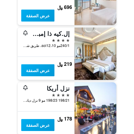
696 ﷼
عرض الصفقة
إل.كيه ذا إمبريس
4 نجوم
240/1مو 10،soi12، طريق شاطئ باتايا، بانغلامونغ, باتايا, تايلاند
219 ﷼
عرض الصفقة
نزل أريكا
4 نجوم
198/21 198/23 مو 9 نزل ديانا, طريق باتايا ساي سونغ, نونغبروا, بانغلامونغ, باتايا, تايلاند
178 ﷼
عرض الصفقة