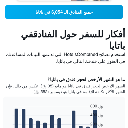
جميع الفنادق الـ 6,054 في باتايا
أفكار للسفر حول الفنادقفي
باتايا
استخدم نصائح HotelsCombined التي تدعمها البيانات لمساعدتك
في العثور على فندقك التالي في باتايا.
ما هو الشهر الأرخص لحجز فندق في باتايا؟
الشهر الأرخص لحجز فندق في باتايا هو مايو (95 ﷼). عكس من ذلك، فإن
الشهر الأكثر تكلفة للإقامة في باتايا هو ديسمبر (552 ﷼).
600 ﷼
Bar
Chart
400 ﷼
graphic.
chart
with
200 ﷼
12