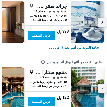
جراند سنتر بوينت باتايا
5 نجوم
ممتاز 9.3
456, 777, 777/1 M.6 Na Kluea, باتايا, تايلاند
0.0 كيلومتر عن وسط المدينة
333 ﷼
عرض الصفقة
شاهد المزيد من أهم الفنادق في باتايا
فنادق بالقرب من ألتيرا هوتل آند ريزيدنس
منتجع سنتارا باتايا
4 نجوم
جيد 7.9
78/140 مو 9،نونغبرو,بانغلامونغ, باتايا, تايلاند
0.1 كيلومتر عن وسط المدينة
122 ﷼
عرض الصفقة