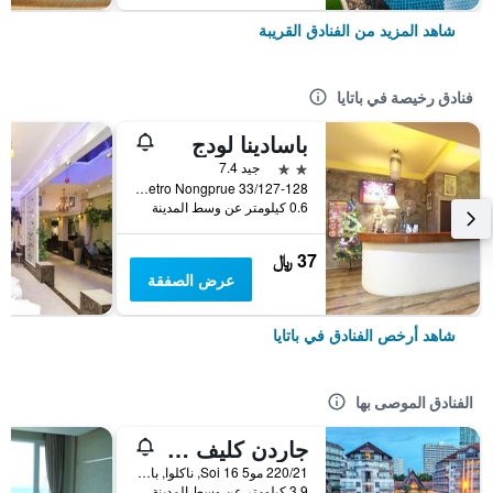
شاهد المزيد من الفنادق القريبة
فنادق رخيصة في باتايا
باسادينا لودج
2 نجمتين
جيد 7.4
33/127-128 Moo 10 Soi Lk Metro Nongprue, باتايا, تايلاند
0.6 كيلومتر عن وسط المدينة
37 ﷼
عرض الصفقة
شاهد أرخص الفنادق في باتايا
الفنادق الموصى بها
جاردن كليف ريزورت آند سبا
220/21 مو5 Soi 16, ناكلوا, بانغلامونغ, باتايا, تايلاند
3.9 كيلومتر عن وسط المدينة