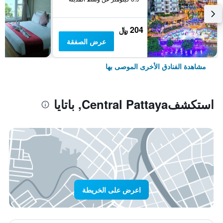
204 ﷼
عرض الصفقة
مشاهدة الفنادق الأخرى الموصى بها
استكشفCentral Pattaya, باتايا
اعرض على الخريطة