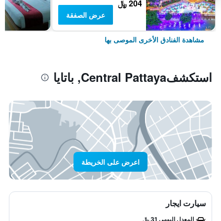
204 ﷼
عرض الصفقة
مشاهدة الفنادق الأخرى الموصى بها
استكشفCentral Pattaya, باتايا
اعرض على الخريطة
سيارت ايجار
المعدل اليومي 31 ﷼