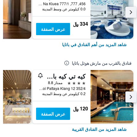
456, 777, 777/1 M.6 Na Kluea, باتايا, تايلاند
0.0 كيلومتر عن وسط المدينة
334 ﷼
عرض الصفقة
شاهد المزيد من أهم الفنادق في باتايا
فنادق بالقرب من مارش هوتل باتايا
كيه تي كيه باتايا هوتل آند ريزيدنس
4 نجوم
ممتاز 8.8
352/4 Moo 9, Soi Pattaya Klang 12, باتايا, تايلاند
0.2 كيلومتر عن وسط المدينة
120 ﷼
عرض الصفقة
شاهد المزيد من الفنادق القريبة