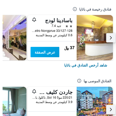
فنادق رخيصة في باتايا
باسادينا لودج
2 نجمتين
جيد 7.4
33/127-128 Moo 10 Soi Lk Metro Nongprue, باتايا, تايلاند
0.6 كيلومتر عن وسط المدينة
37 ﷼
عرض الصفقة
شاهد أرخص الفنادق في باتايا
الفنادق الموصى بها
جاردن كليف ريزورت آند سبا
220/21 مو5 Soi 16, ناكلوا, بانغلامونغ, باتايا, تايلاند
3.9 كيلومتر عن وسط المدينة