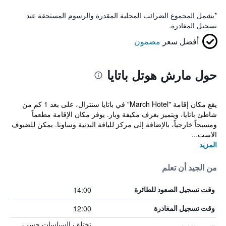
*
يشمل المجموع الضرائب المحلية المقدرة والرسوم المستحقة عند
تسجيل المغادرة.
أفضل سعر
مضمون
حول مارش هوتل باتايا
يقع مكان إقامة "March Hotel" في باتايا سنترال، على بعد 1 كم من
شاطئ باتايا، ويتميز بغرف مكيفة وبار. يوفر مكان الإقامة مطعماً
ومسبحاً خارجياً، بالإضافة إلى مركز للياقة البدنية وساونا. يمكن للضيوف
الاست...
المزيد
من الجيد أن تعلم
14:00
وقت تسجيل الصعود للطائرة
12:00
وقت تسجيل المغادرة
تختلف السياسات حسب